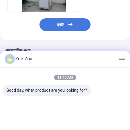
ব্যাটারি পরীক্ষার সরঞ্জাম
বৈদ্যুতিক ল্যাবের জন্য পরীক্ষার সরঞ্জাম
চ্যাট
লাইফ পরীক্ষক স্যুইচ করুন
নেতৃত্বে পরীক্ষার সরঞ্জাম
প্রস্তাবিত পণ্য
জল ইনগ্রিজ টেস্টিং সরঞ্জাম
Zoe Zou
পরিবেশগত পরীক্ষা চেম্বার
11:40 AM
দাহ্যতা টেস্ট চেম্বার
Good day, what product are you looking for?
MCB পরীক্ষার যন্ত্র
মেডিকেল ডিভাইস টেস্টিং সরঞ্জাম
IEC 61009-1 অবশিষ্ট
IEC 60898 ধারা ৯.১৩
নিম্ন-শক্তি পেন্ডুলাম ইম্
বর্তমান সুরক্ষা ডিভাইস অ্যাকশন
সার্কিট ব্রেকার যান্ত্রিক পরীক্ষার
টেস্টার আইইসি ৬0898
বৈশিষ্ট্য পরীক্ষক
জন্য কম শক্তির পেন্ডুলাম প্রভাব
ব্রেকার এবং সকেট পরীক
IEC 62368 পরীক্ষার সরঞ্জাম
পরীক্ষক
ভালো দাম
ভালো দাম
ভালো দাম