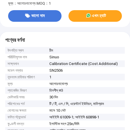
মূল্য：আলোচনাযোগ্য
MOQ：1
ভালো দাম
এখন চ্যাট
পণ্যের বর্ণনা
উৎপত্তি স্থল
চীন
পরিচিতিমুলক নাম
Sinuo
সাক্ষ্যদান
Calibration Certificate (Cost Additional)
মডেল নম্বার
SN2506
ন্যূনতম চাহিদার পরিমাণ
1
মূল্য
আলোচনাযোগ্য
প্যাকেজিং বিবরণ
তিনপীস্ কাঠ
ডেলিভারি সময়
30 দিন
পরিশোধের শর্ত
টি / টি, এল / সি, ওয়েস্টার্ন ইউনিয়ন, মানিগ্রাম
যোগানের ক্ষমতা
মাসে 10 সেট
ফলিত স্ট্যান্ডার্ড
আইইসি 61009-1; আইইসি 60898-1
কুণ্ডলী বসন্ত
ইলাস্টিক সহগ 25n/মিমি