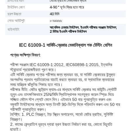
চালানোর ধরণ
মোটর ড্রাইভ মেকানিজম ক্যাম
টার্নটেবল কোণ
4-90 ° ঘূর্ণন স্থির হতে পারে
ড্রপ উচ্চতা
40 মিমি
লোড আউটপুট
০-৯৯৯৯৯
,
,
আনেকিক চেম্বার টার্নটেবল
ইএমসি পরীক্ষার সরঞ্জাম টার্নটেবল
হাইলাইট:
2 মিটার ইএমসি পরীক্ষক টার্নটেবল
IEC 61009-1 সার্কিট-ব্রেকার মেকানিক্যাল শক টেস্টিং মেশিন
পণ্যের সংক্ষিপ্ত বিবরণ:
পরীক্ষা সরঞ্জাম IEC 61009-1:2012, IEC60898-1:2015, ইত্যাদির
স্ট্যান্ডার্ড প্রয়োজনীয়তা পূরণ করে।
এটি সার্কিট ব্রেকার পণ্যের পরীক্ষার জন্য ব্যবহৃত হয়, যা সার্কিট ব্রেকারের উন্মুক্ত
অংশগুলির প্রভাব প্রতিরোধের যাচাই করতে ব্যবহৃত হয়, যা স্বাভাবিক ব্যবহারের
সময় যান্ত্রিক ঝাঁকুনির শিকার হতে পারে।
পরীক্ষার নীতি: মোটর কন্ট্রোল ক্যাম-এর মাধ্যমে সার্কিট ব্রেকার সহ মাউন্টিং প্লেটটি
তুলুন এবং তাৎক্ষণিকভাবে 25N/মিমি স্থিতিস্থাপক সহগযুক্ত কয়েল স্প্রিং দিয়ে
সজ্জিত মেটাল স্টপ প্লেটে ফেলে দিন। এইভাবে 50 বার পুনরাবৃত্তি করুন এবং
নমুনাটি টার্নটেবলের মাধ্যমে অন্য তিনটি 90-ডিগ্রি দিকে পরিবর্তন করুন এবং 50 বার
পরীক্ষাটি পুনরাবৃত্তি করুন।
বৈশিষ্ট্য: 1. PLC নিয়ন্ত্রণ, টাচ স্ক্রিন অপারেশন, সার্ভো মোটর ড্রাইভ, সুনির্দিষ্ট
নিয়ন্ত্রণ।
2. কামের কেন্দ্রাতিগ দূরত্ব দ্বারা ড্রপ উচ্চতা নির্ধারণ করা হয়, কোনো বিচ্যুতি
ছাড়াই।