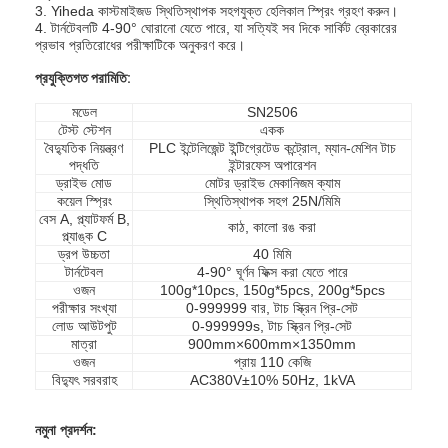
3. Yiheda কাস্টমাইজড স্থিতিস্থাপক সহগযুক্ত হেলিকাল স্প্রিং গ্রহণ করুন।
4. টার্নটেবলটি 4-90° ঘোরানো যেতে পারে, যা সত্যিই সব দিকে সার্কিট ব্রেকারের
প্রভাব প্রতিরোধের পরীক্ষাটিকে অনুকরণ করে।
প্রযুক্তিগত পরামিতি:
মডেল
SN2506
টেস্ট স্টেশন
একক
বৈদ্যুতিক নিয়ন্ত্রণ
PLC ইন্টেলিজেন্ট ইন্টিগ্রেটেড কন্ট্রোল, ম্যান-মেশিন টাচ
পদ্ধতি
ইন্টারফেস অপারেশন
ড্রাইভ মোড
মোটর ড্রাইভ মেকানিজম ক্যাম
কয়েল স্প্রিং
স্থিতিস্থাপক সহগ 25N/মিমি
বেস A, প্ল্যাটফর্ম B,
কাঠ, কালো রঙ করা
প্ল্যাঙ্ক C
ড্রপ উচ্চতা
40 মিমি
টার্নটেবল
4-90° ঘূর্ণন ফিক্স করা যেতে পারে
ওজন
100g*10pcs, 150g*5pcs, 200g*5pcs
পরীক্ষার সংখ্যা
0-999999 বার, টাচ স্ক্রিন প্রি-সেট
লোড আউটপুট
0-999999s, টাচ স্ক্রিন প্রি-সেট
মাত্রা
900mm×600mm×1350mm
ওজন
প্রায় 110 কেজি
বিদ্যুৎ সরবরাহ
AC380V±10% 50Hz, 1kVA
নমুনা প্রদর্শন: