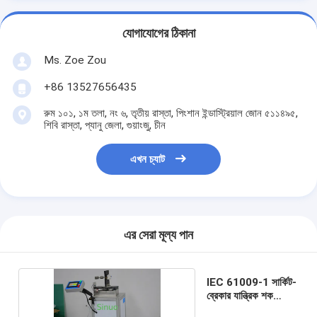
আমাদের সম্বন্ধে
যোগাযোগের ঠিকানা
কারখানা পরিদর্শন
Ms. Zoe Zou
গুণমান নিয়ন্ত্রণ
+86 13527656435
আমাদের সাথে যোগাযোগ
রুম ১০১, ১ম তলা, নং ৬, তৃতীয় রাস্তা, পিংশান ইন্ডাস্ট্রিয়াল জোন ৫১১৪৯৫,
শিবি রাস্তা, প্যানু জেলা, গুয়াংজু, চীন
খবর
এখন চ্যাট
ব্লগ
বৈদ্যুতিক সরঞ্জাম পরীক্ষার সরঞ্জাম
এর সেরা মূল্য পান
শক্তি দক্ষতা ল্যাব
IEC 61009-1 সার্কিট-
যানবাহন পরীক্ষার সরঞ্জাম
ব্রেকার যান্ত্রিক শক
পরীক্ষার মেশিন