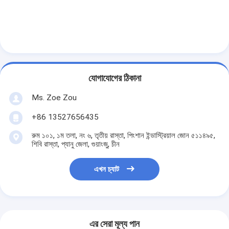
ব্যাটারি পরীক্ষার সরঞ্জাম
বৈদ্যুতিক ল্যাবের জন্য পরীক্ষার সরঞ্জাম
লাইফ পরীক্ষক স্যুইচ করুন
নেতৃত্বে পরীক্ষার সরঞ্জাম
যোগাযোগের ঠিকানা
জল ইনগ্রিজ টেস্টিং সরঞ্জাম
Ms. Zoe Zou
+86 13527656435
পরিবেশগত পরীক্ষা চেম্বার
রুম ১০১, ১ম তলা, নং ৬, তৃতীয় রাস্তা, পিংশান ইন্ডাস্ট্রিয়াল জোন ৫১১৪৯৫,
দাহ্যতা টেস্ট চেম্বার
শিবি রাস্তা, প্যানু জেলা, গুয়াংজু, চীন
MCB পরীক্ষার যন্ত্র
এখন চ্যাট
মেডিকেল ডিভাইস টেস্টিং সরঞ্জাম
IEC 62368 পরীক্ষার সরঞ্জাম
এর সেরা মূল্য পান