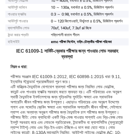
আউটপুট ভোল্টেজ
10 ~ 400V, যথার্থতা ± 0.5%, ডিজিটাল প্রদর্শন
আউটপুট বর্তমান
10 ～ 130a, যথার্থতা ± 0.5%, ডিজিটাল প্রদর্শন
পাওয়ার ফ্যাক্টর
0.3 ～ 0.98, যথার্থতা ± 0.5%, ডিজিটাল প্রদর্শন
আউটপুট পাওয়ার
0 ~ 120 কিলোওয়াট, নির্ভুলতা ± 0.5%, ডিজিটাল প্রদর্শন
ক্যাপাসিটিভ লোড
70uf, 140uf, 7.3uf al চ্ছিক
ঠান্ডা করার পদ্ধতি
শক্তিশালী বাতাস শীতল
হাইলাইট:
,
emc পরীক্ষা সিস্টেম
তড়িৎ চৌম্বকীয় পরীক্ষা পরিষেবা
IEC 61009-1 সার্কিট-ব্রেকার পরীক্ষার জন্য পাওয়ার লোড সরবরাহ
ব্যবস্থা
নিয়ম ও ধারা:
পরীক্ষার সরঞ্জাম IEC 61009-1:2012, IEC 60898-1:2015 ধারা 9.11,
ইত্যাদির স্ট্যান্ডার্ড প্রয়োজনীয়তা পূরণ করে।
এটি যান্ত্রিক-বৈদ্যুতিক যোগাযোগ ব্যবস্থা পরীক্ষার জন্য নিয়মিত লোড ভোল্টেজ,
কারেন্ট এবং পাওয়ার ফ্যাক্টর সরবরাহ করতে ব্যবহৃত হয়। এটি পরিবারের এবং অনুরূপ
স্থায়ী বৈদ্যুতিক ইনস্টলেশনের জন্য সুইচগুলির স্যুইচিং ক্ষমতা এবং স্বাভাবিক
অপারেটিং জীবন পরীক্ষার জন্য উপযুক্ত। এছাড়াও পরিবারের এবং অনুরূপ উদ্দেশ্যে
প্লাগ এবং সকেটের ব্রেকিং ক্ষমতা এবং স্বাভাবিক অপারেটিং জীবন পরীক্ষা, সেইসাথে
ল্যাম্প এবং অন্যান্য অনুরূপ পরীক্ষার জন্য বৈদ্যুতিক চাপ পরীক্ষার জন্য উপযুক্ত।
পরীক্ষার নীতি: লোড ক্যাবিনেট একটি থ্রি-ফেজ পাওয়ার সাপ্লাই এবং থ্রি-ফেজ লোড
ইনপুট সরবরাহ করে এবং লোডকে প্রতিরোধক, ইন্ডাকটিভ বা ক্যাপাসিটিভ (ফ্লুরোসেন্ট
ল্যাম্প টাইপ) লোড এবং থ্রি-ইন-ওয়ান ঐচ্ছিক-এ ভাগ করা যেতে পারে। লোড
লাইনের কারেন্ট: 8-130A ম্যানুয়ালি নিয়মিত, আউটপুট লাইনের ভোল্টেজ AC: 10-