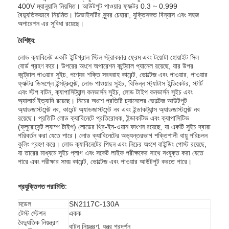
400V ম্যানুয়ালি নিয়মিত। আউটপুট পাওয়ার ফ্যাক্টর 0.3 ~ 0.999
বৈদ্যুতিকভাবে নিয়মিত। ডিভাইসটির সুন্দর চেহারা, যুক্তিসঙ্গত বিন্যাস এবং সহজ
অপারেশন এর সুবিধা রয়েছে।
বৈশিষ্ট্য:
লোড ক্যাবিনেট একটি ইন্টিগ্রাল স্টিল স্ট্রাকচার ফ্রেম এবং টয়োটা হোয়াইট সিল
বোর্ড গ্রহণ করে। উপরের অংশে অপারেশন কন্ট্রোল প্যানেল রয়েছে, যার উপর
কন্ট্রোল পাওয়ার সুইচ, পণ্যের শক্তি সরবরাহ কারেন্ট, ভোল্টেজ এবং পাওয়ার, পাওয়ার
ফ্যাক্টর ডিসপ্লে ইন্সট্রুমেন্ট, লোড পাওয়ার সুইচ, বিভিন্ন স্ট্যাটাস ইন্ডিকেটর, স্টার্ট
এবং স্টপ বাটন, ক্যাপাসিট্যান্স কনভার্সন সুইচ, লোড টাইপ কনভার্সন সুইচ এবং
অ্যালার্ম ইত্যাদি রয়েছে। নিচের অংশে প্রতিটি চ্যানেলের ভোল্টেজ আউটপুট
অ্যাডজাস্টমেন্ট নব, কারেন্ট অ্যাডজাস্টমেন্ট নব এবং ইন্ডাকট্যান্স অ্যাডজাস্টমেন্ট নব
রয়েছে। প্রতিটি লোড ক্যাবিনেটে প্রতিরোধক, ইন্ডাকটিভ এবং ক্যাপাসিটিভ
(ফ্লুরোসেন্ট ল্যাম্প টাইপ) লোডের থ্রি-ইন-ওয়ান ফাংশন রয়েছে, যা একটি সুইচ দ্বারা
পরিবর্তন করা যেতে পারে। লোড ক্যাবিনেটের অভ্যন্তরভাগ শক্তিশালী বায়ু পরিচলন
কুলিং গ্রহণ করে। লোড ক্যাবিনেটের পিছন এবং নিচের অংশে বাইন্ডিং পোস্ট রয়েছে,
যা তারের মাধ্যমে সুইচ প্লাগ এবং সকেট লাইফ পরীক্ষকের সাথে সংযুক্ত করা যেতে
পারে এবং পরীক্ষার সময় কারেন্ট, ভোল্টেজ এবং পাওয়ার আউটপুট করতে পারে।
প্রযুক্তিগত পরামিতি:
মডেল
SN2117C-130A
টেস্ট স্টেশন
একক
বৈদ্যুতিক নিয়ন্ত্রণ
বাটন নিয়ন্ত্রণ, যন্ত্র প্রদর্শন