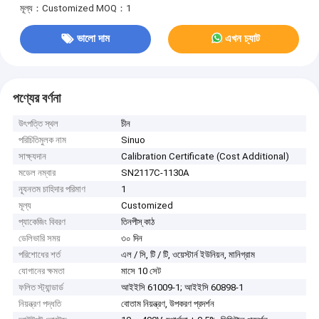
মূল্য：Customized
MOQ：1
ভালো দাম
এখন চ্যাট
পণ্যের বর্ণনা
উৎপত্তি স্থল
চীন
পরিচিতিমুলক নাম
Sinuo
সাক্ষ্যদান
Calibration Certificate (Cost Additional)
মডেল নম্বার
SN2117C-1130A
ন্যূনতম চাহিদার পরিমাণ
1
মূল্য
Customized
প্যাকেজিং বিবরণ
তিনপীস্ কাঠ
ডেলিভারি সময়
৩০ দিন
পরিশোধের শর্ত
এল / সি, টি / টি, ওয়েস্টার্ন ইউনিয়ন, মানিগ্রাম
যোগানের ক্ষমতা
মাসে 10 সেট
ফলিত স্ট্যান্ডার্ড
আইইসি 61009-1; আইইসি 60898-1
নিয়ন্ত্রণ পদ্ধতি
বোতাম নিয়ন্ত্রণ, উপকরণ প্রদর্শন