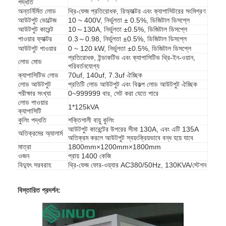
পদ্ধতি
অন্তর্নির্মিত লোড
থ্রি-ফেজ প্রতিরোধক, রিঅ্যাক্টর এবং ক্যাপাসিটরের সংমিশ্রণ
আউটপুট ভোল্টেজ
10 ~ 400V, নির্ভুলতা ± 0.5%, ডিজিটাল ডিসপ্লে
আউটপুট কারেন্ট
10～130A, নির্ভুলতা ±0.5%, ডিজিটাল ডিসপ্লে
পাওয়ার ফ্যাক্টর
0.3～0.98, নির্ভুলতা ±0.5%, ডিজিটাল ডিসপ্লে
আউটপুট পাওয়ার
0 ~ 120 kW, নির্ভুলতা ±0.5%, ডিজিটাল ডিসপ্লে
প্রতিরোধক, ইন্ডাকটিভ এবং ক্যাপাসিটিভ থ্রি-ইন-ওয়ান,
লোড মোড
পরিবর্তনযোগ্য
ক্যাপাসিটিভ লোড
70uf, 140uf, 7.3uf ঐচ্ছিক
লোড আউটপুট
প্রতিটি লোড আউটপুট এবং বিকল্প লোড আউটপুট ঐচ্ছিক
পরীক্ষার সংখ্যা
0~999999 বার, সেট করা যেতে পারে
লোড পাওয়ার
1*125kVA
ক্যাপাসিটি
কুলিং পদ্ধতি
শক্তিশালী বায়ু কুলিং
আউটপুট কারেন্টের উপরের সীমা 130A, এবং এটি 135A
অতিক্রমের অ্যালার্ম
অতিক্রম করলে আউটপুট স্বয়ংক্রিয়ভাবে বন্ধ হয়ে যাবে
মাত্রা
1800mm×1200mm×1800mm
ওজন
প্রায় 1400 কেজি
বিদ্যুৎ সরবরাহ
থ্রি-ফেজ ফোর-ওয়্যার AC380/50Hz, 130KVA/স্টেশন
বাড়ি
বিস্তারিত প্রদর্শন:
পণ্য
ভিডিও