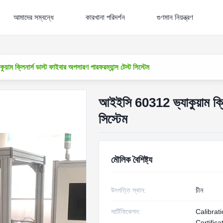
আমাদের সম্বন্ধে
কারখানা পরিদর্শন
গুণমান নিয়ন্ত্রণ
াম ক্লিনার্স ডাস্ট ফাইবার অপসারণ পারফরম্যান্স টেস্ট সিস্টেম
আইইসি 60312 ভ্যাকুয়াম ক্লিন
সিস্টেম
মৌলিক বৈশিষ্ট্য
উৎপত্তি স্থান:
চীন
সার্টিফিকেশন:
Calibrat
Certifica