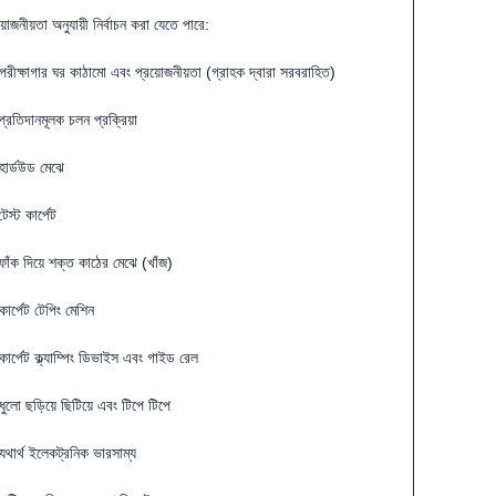
য়োজনীয়তা অনুযায়ী নির্বাচন করা যেতে পারে:
পরীক্ষাগার ঘর কাঠামো এবং প্রয়োজনীয়তা (গ্রাহক দ্বারা সরবরাহিত)
প্রতিদানমূলক চলন প্রক্রিয়া
হার্ডউড মেঝে
েস্ট কার্পেট
ফাঁক দিয়ে শক্ত কাঠের মেঝে (খাঁজ)
কার্পেট টেপিং মেশিন
কার্পেট ক্ল্যাম্পিং ডিভাইস এবং গাইড রেল
ধুলো ছড়িয়ে ছিটিয়ে এবং টিপে টিপে
যথার্থ ইলেকট্রনিক ভারসাম্য