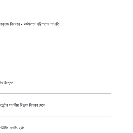
য়াম ক্লিনার - কর্মক্ষমতা পরিমাপের পদ্ধতি
েষ উল্লেখ
য়েন্টের স্থানীয় বিদ্যুৎ বিতরণ মেলে
পিউটার সফটওয়্যার