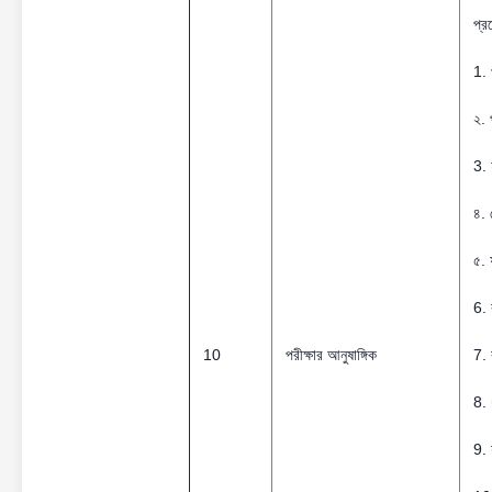
প্র
1. 
২. 
3. 
৪. ট
৫. 
6. 
10
পরীক্ষার আনুষাঙ্গিক
7. 
8. 
9. 