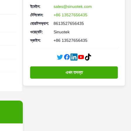
ইমেইল:
sales@sinuotek.com
টেলিফোন:
+86 13527656435
হোয়াটসঅ্যাপ:
8613527656435
ওয়েচ্যাট:
Sinuotek
স্কাইপ:
+86 13527656435
এখন তদন্ত