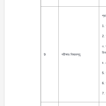
প্র
1. 
2. 
৩. 
ডি
9
পরীক্ষার বিষয়বস্তু
৪. 
5. 
6. 
7. 