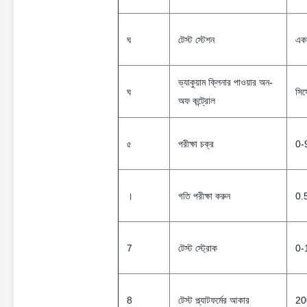
ঘ
টেস্ট স্টেশন
একা
ভ্যাকুয়াম ক্লিনার পাওয়ার অন-
ঘ
সিস
অফ কন্ট্রোল
৫
পরীক্ষা চক্র
0-
।
গতি পরীক্ষা করুন
0.5
7
টেস্ট স্ট্রোক
0-1
8
টেস্ট প্ল্যাটফর্মের আকার
20