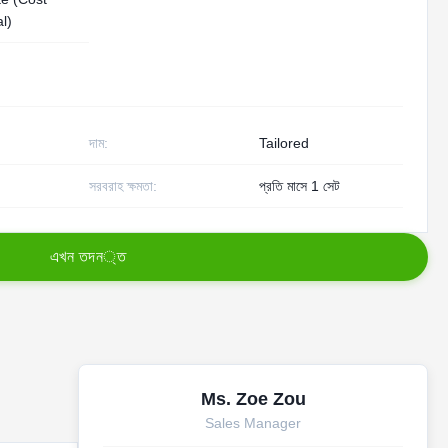
l)
দাম:
Tailored
সরবরাহ ক্ষমতা:
প্রতি মাসে 1 সেট
এ
খ
ন
ত
দ
ন
্
ত
Ms. Zoe Zou
Sales Manager