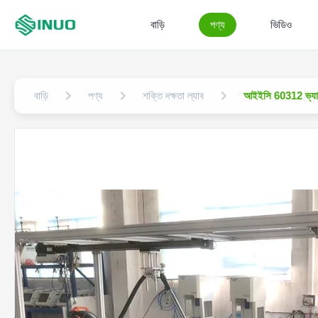
বাড়ি
পণ্য
ভিডিও
বাড়ি
পণ্য
শক্তি দক্ষতা ল্যাব
আইইসি 60312 ভ্যাকুয়