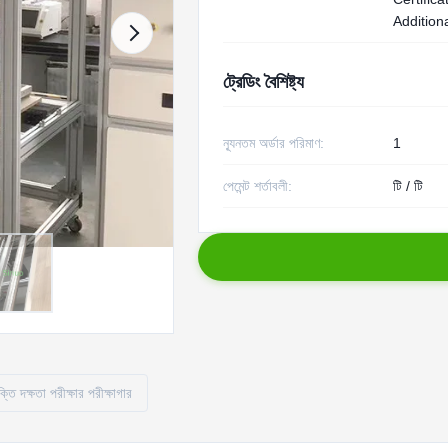
Additiona
ট্রেডিং বৈশিষ্ট্য
ন্যূনতম অর্ডার পরিমাণ:
1
পেমেন্ট শর্তাবলী:
টি / টি
্তি দক্ষতা পরীক্ষার পরীক্ষাগার