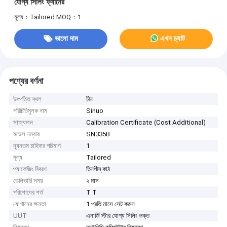
যোগ্য সিলিং ফ্যানের
মূল্য：Tailored
MOQ：1
ভালো দাম
এখন চ্যাট
পণ্যের বর্ণনা
উৎপত্তি স্থল
চীন
পরিচিতিমুলক নাম
Sinuo
সাক্ষ্যদান
Calibration Certificate (Cost Additional)
মডেল নম্বার
SN335B
ন্যূনতম চাহিদার পরিমাণ
1
মূল্য
Tailored
প্যাকেজিং বিবরণ
তিনপীস্ কাঠ
ডেলিভারি সময়
২ মাস
পরিশোধের শর্ত
T T
যোগানের ক্ষমতা
1 প্রতি মাসে সেট করুন
UUT
এনার্জি স্টার যোগ্য সিলিং ভক্ত