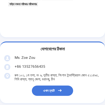
শক্তি দক্ষতা পরীক্ষার পরীক্ষাগার
যোগাযোগের ঠিকানা
Ms. Zoe Zou
+86 13527656435
রুম ১০১, ১ম তলা, নং ৬, তৃতীয় রাস্তা, পিংশান ইন্ডাস্ট্রিয়াল জোন ৫১১৪৯৫,
শিবি রাস্তা, প্যানু জেলা, গুয়াংজু, চীন
এখন চ্যাট