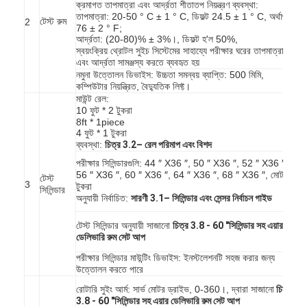
ক্রমাগত তাপমাত্রা এবং আর্দ্রতা শীতাতপ নিয়ন্ত্রণ ব্যবস্থা:
তাপমাত্রা: 20-50 ° C ± 1 ° C, ডিফল্ট 24.5 ± 1 ° C, অর্থাৎ
টেস্ট রুম
2
76 ± 2 ° F;
আর্দ্রতা: (20-80)% ± 3%।, ডিফল্ট হ'ল 50%,
স্বয়ংক্রিয় থ্রোটল সুইচ সিস্টেমের সাহায্যে পরীক্ষার ঘরের তাপমাত্রা
এবং আর্দ্রতা সামঞ্জস্য করতে ব্যবহৃত হয়
নমুনা উত্তোলন ডিভাইস: উচ্চতা সমন্বয় ব্যাপ্তি: 500 মিমি,
কম্পিউটার নিয়ন্ত্রিত, বৈদ্যুতিক লিফ্ট।
মাউন্ট রেল:
10 ফুট * 2 টুকরা
8ft * 1piece
4 ফুট * 1 টুকরা
ব্যবস্থা:
চিত্র 3.2– রেল পরিমাপ এবং বিশদ
পরীক্ষার সিলিন্ডারগুলি: 44 ″ X36 ″, 50 ″ X36 ″, 52 ″ X36 ″,
56 ″ X36 ″, 60 ″ X36 ″, 64 ″ X36 ″, 68 ″ X36 ″, মোট 7
টেস্ট
3
টুকরা
সিলিন্ডার
অনুযায়ী নির্বাচিত:
সারণী 3.1– সিলিন্ডার এবং সেন্সর নির্বাচন গাইড
টেস্ট সিলিন্ডার অনুযায়ী সাজানো
চিত্র 3.8 - 60 "সিলিন্ডার সহ এয়ার
বাড়ি
ডেলিভারি রুম সেট আপ
পরীক্ষার সিলিন্ডার মাউন্টিং ডিভাইস: ইনস্টলেশনটি সহজ করার জন্য
পণ্য
উত্তোলন করতে পারে
রোটারি সুইং আর্ম: সার্ভ মোটর ড্রাইভ, 0-360।, দ্বারা সাজানো
চিত্র
ভিডিও
3.8 - 60 "সিলিন্ডার সহ এয়ার ডেলিভারি রুম সেট আপ