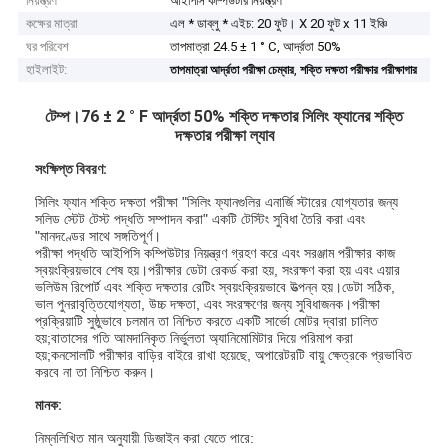
নিয়ন্ত্রণ
আইপিসি কম্পিউটার নিয়ন্ত্রণ
কক্ষের মাত্রা
এল * ডাব্লু * এইচ: 20 ফুট। X 20 ফুট x 11 ইঞ্চি
ঘর পরিবেশ
তাপমাত্রা 24.5 ± 1 ° C, আর্দ্রতা 50%
হাইলাইট:
,
তাপমাত্রা আর্দ্রতা পরীক্ষা চেম্বার
শক্তি দক্ষতা পরীক্ষার পরীক্ষাগার
টেম্প।76 ± 2 ° F আর্দ্রতা 50% শক্তি দক্ষতার সিলিং ফ্যানের শক্তি
দক্ষতার পরীক্ষা ল্যাব
সংক্ষিপ্ত বিবরণ:
সিলিং ফ্যান শক্তি দক্ষতা পরীক্ষা "সিলিং ফ্যানগুলির এনার্জি স্টারের যোগ্যতার জন্য
সলিড স্টেট টেস্ট পদ্ধতি সম্পাদন করা" একটি টেস্টিং সুবিধা তৈরি করা এবং
"মানদণ্ডের সাথে সঙ্গতিপূর্ণ।
পরীক্ষা পদ্ধতি আইপিসি কম্পিউটার নিয়ন্ত্রণ গ্রহণ করে এবং সরঞ্জাম পরীক্ষার কাজ
স্বয়ংক্রিয়ভাবে শেষ হয়।পরীক্ষার ডেটা রেকর্ড করা হয়, সংরক্ষণ করা হয় এবং এয়ার
ভলিউম রিপোর্ট এবং শক্তি দক্ষতার রেটিং স্বয়ংক্রিয়ভাবে উত্পন্ন হয়।ডেটা সঠিক,
ভাল পুনরাবৃত্তিযোগ্যতা, উচ্চ দক্ষতা, এবং সংরক্ষণের জন্য সুবিধাজনক।পরীক্ষা
প্রক্রিয়াটি সুষ্ঠুভাবে চলমান তা নিশ্চিত করতে একটি সার্ভো মোটর দ্বারা চালিত
হয়;বাতাসের গতি আমদানিকৃত নির্ভুলতা অ্যানিমোমিটার দিয়ে পরিমাপ করা
হয়;কনসোলটি পরীক্ষার বাড়ির বাইরে রাখা হয়েছে, অপারেটরটি বায়ু ক্ষেত্রকে প্রভাবিত
করবে না তা নিশ্চিত করুন।
মানক:
নিম্নলিখিত মান অনুযায়ী ডিজাইন করা যেতে পারে: