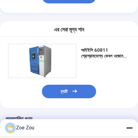
এর সেরা মূল্য পান
আইইসি 60811
প্রোগ্রামযোগ্য কেবল ওজোন
এজিং জলবায়ু পরীক্ষা চেম্বার
225L
চ্যাট
প্রস্তাবিত পণ্য
Zoe Zou