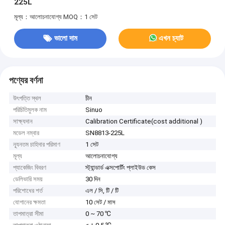
225L
মূল্য：আলোচনাযোগ্য
MOQ：1 সেট
ভালো দাম
এখন চ্যাট
পণ্যের বর্ণনা
উৎপত্তি স্থল
চীন
পরিচিতিমুলক নাম
Sinuo
সাক্ষ্যদান
Calibration Certificate(cost additional )
মডেল নম্বার
SN8813-225L
ন্যূনতম চাহিদার পরিমাণ
1 সেট
মূল্য
আলোচনাযোগ্য
প্যাকেজিং বিবরণ
স্ট্যান্ডার্ড এক্সপোর্টিং প্লাইউড কেস
ডেলিভারি সময়
30 দিন
পরিশোধের শর্ত
এল / সি, টি / টি
যোগানের ক্ষমতা
10 সেট / মাস
তাপমাত্রা সীমা
0 ~ 70 ℃