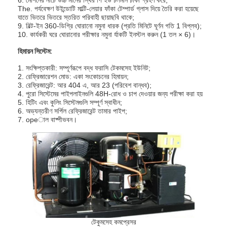
The. পর্যবেক্ষণ উইন্ডোটি মাল্টি-লেয়ার ফাঁকা টেম্পার্ড গ্লাস দিয়ে তৈরি করা হয়েছে
আমাদের সম্বন্ধে
যাতে ভিতরে ভিতরে স্তরিত পরিবাহী ছায়াছবি থাকে;
9. বিল্ট-ইন 360-ডিগ্রি ঘোরানো নমুনা ধারক (প্রতি মিনিটে ঘূর্ণন গতি 1 বিপ্লব);
কারখানা পরিদর্শন
10. কার্যকরী ঘরে ঘোরানোর পরীক্ষার নমুনা র্যাকটি ইনস্টল করুন (1 তল × 6)।
হিমায়ন সিস্টেম:
গুণমান নিয়ন্ত্রণ
1. সংক্ষিপ্তকারী: সম্পূর্ণরূপে বদ্ধ ফরাসি টেকমসেহ ইউনিট;
আমাদের সাথে যোগাযোগ
2. রেফ্রিজারেশন মোড: একা সংকোচনের হিমায়ন;
3. রেফ্রিজারেন্ট: আর 404 এ, আর 23 (পরিবেশ বান্ধব);
4. পুরো সিস্টেমের পাইপলাইনগুলি 48H-রোধ ও চাপ দেওয়ার জন্য পরীক্ষা করা হয়
খবর
5. হিটিং এবং কুলিং সিস্টেমগুলি সম্পূর্ণ স্বাধীন;
6. অভ্যন্তরীণ সর্পিল রেফ্রিজারেন্ট তামার পাইপ;
7. opeাল বাষ্পীভবন।
ব্লগ
বৈদ্যুতিক সরঞ্জাম পরীক্ষার সরঞ্জাম
শক্তি দক্ষতা ল্যাব
যানবাহন পরীক্ষার সরঞ্জাম
টেকুমসেহ কমপ্রেসর