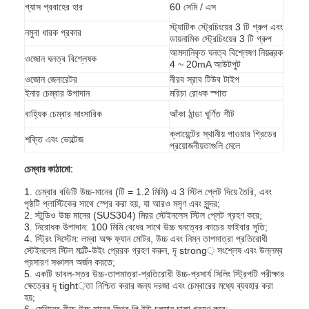
গ্যাস প্রবাহের হার
60 সেমি / এস
স্ট্যাটিক স্ট্রেচিংয়ের 3 টি গ্রুপ এবং
নমুনা ধারক প্রকার
ডায়নামিক স্ট্রেচিংয়ের 3 টি গ্রুপ
আমদানিকৃত ঘনত্ব বিশ্লেষণ নিয়ন্ত্রক
ওজোন ঘনত্ব বিশ্লেষক
4 ~ 20mA আউটপুট
ওজোন জেনারেটর
নীরব স্রাব টিউব টাইপ
ইনার চেম্বার উপাদান
মরিচা রোধক স্পাত
বাহ্যিক চেম্বার সাংসারিক
আঁকা ঠান্ডা ঘূর্ণিত শীট
ক্লায়েন্টের স্থানীয় পাওয়ার গ্রিডের
শক্তি এবং ভোল্টেজ
প্রয়োজনীয়তাগুলি মেলে
চেম্বার কাঠামো:
1. চেম্বার বডিটি উচ্চ-মানের (টি = 1.2 মিমি) এ 3 স্টিল প্লেট দিয়ে তৈরি, এবং
পৃষ্ঠটি প্লাস্টিকের সাথে স্প্রে করা হয়, যা আরও মসৃণ এবং সুন্দর;
2. স্টুডিও উচ্চ মানের (SUS304) মিরর স্টেইনলেস স্টিল প্লেট গ্রহণ করে;
3. নিরোধক উপাদান: 100 মিমি বেধের সাথে উচ্চ ঘনত্বের কাচের ফাইবার সুতি;
বাড়ি
4. স্ট্রিং সিস্টেম: লম্বা অক্ষ ফ্যান মোটর, উচ্চ এবং নিম্ন তাপমাত্রা প্রতিরোধী
স্টেইনলেস স্টিল মাল্টি-উইং প্রেরক গ্রহণ করুন, দৃ strong় সংশ্লেষ এবং উল্লম্ব
পণ্য
প্রসারণ সঞ্চালন অর্জন করতে;
5. একটি ডাবল-স্তর উচ্চ-তাপমাত্রা-প্রতিরোধী উচ্চ-প্রসার্য সিলিং স্ট্রিপটি পরীক্ষার
ক্ষেত্রের দৃ tight়তা নিশ্চিত করার জন্য দরজা এবং চেম্বারের মধ্যে ব্যবহার করা
ভিডিও
হয়;
6. মেশিনের নীচে উচ্চ মানের স্থির পি ইউ চলমান চাকা গ্রহণ করে;