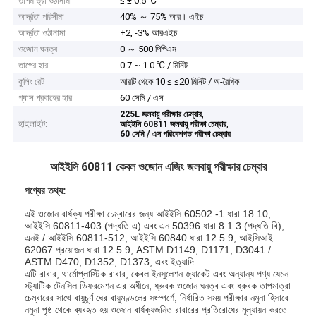
তাপমাত্রা ওঠানামা
≤ ± 0.5 ℃
আর্দ্রতা পরিসীমা
40% ～ 75% আর। এইচ
আর্দ্রতা ওঠানামা
+2, -3% আরএইচ
ওজোন ঘনত্ব
0 ～ 500 পিপিএম
তাপের হার
0.7 ~ 1.0 ℃ / মিনিট
কুলিং রেট
আরটি থেকে 10 ≤ ≤20 মিনিট / অ-রৈখিক
গ্যাস প্রবাহের হার
60 সেমি / এস
,
225L জলবায়ু পরীক্ষার চেম্বার
হাইলাইট:
,
আইইসি 60811 জলবায়ু পরীক্ষা চেম্বার
60 সেমি / এস পরিবেশগত পরীক্ষা চেম্বার
আইইসি 60811 কেবল ওজোন এজিং জলবায়ু পরীক্ষার চেম্বার
পণ্যের তথ্য:
এই ওজোন বার্ধক্য পরীক্ষা চেম্বারের জন্য আইইসি 60502 -1 ধারা 18.10,
আইইসি 60811-403 (পদ্ধতি এ) এবং এন 50396 ধারা 8.1.3 (পদ্ধতি বি),
এনই / আইইসি 60811-512, আইইসি 60840 ধারা 12.5.9, আইসিআই
62067 প্রয়োজন ধারা 12.5.9, ASTM D1149, D1171, D3041 /
ASTM D470, D1352, D1373, এবং ইত্যাদি
এটি রাবার, থার্মোপ্লাস্টিক রাবার, কেবল ইনসুলেশন জ্যাকেট এবং অন্যান্য পণ্য যেমন
স্ট্যাটিক টেনসিল ডিফরমেশন এর অধীনে, ধ্রুবক ওজোন ঘনত্ব এবং ধ্রুবক তাপমাত্রা
চেম্বারের সাথে বায়ুচূর্ণ ঘের বায়ুমণ্ডলের সংস্পর্শে, নির্ধারিত সময় পরীক্ষার নমুনা হিসাবে
নমুনা পৃষ্ঠ থেকে ব্যবহৃত হয় ওজোন বার্ধক্যজনিত রাবারের প্রতিরোধের মূল্যায়ন করতে