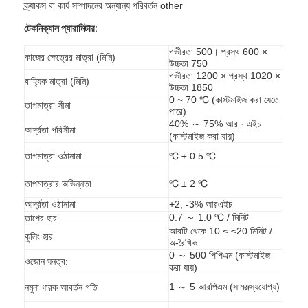
ক্র্যাকস বা কার্য সম্পাদনের অন্যান্য পরিবর্তন other
টেকনিক্যাল প্যারামিটার:
গভীরতা 500। প্রস্থ 600 ×
কাজের ক্ষেত্রের মাত্রা (মিমি)
উচ্চতা 750
গভীরতা 1200 × প্রস্থ 1020 ×
বাহ্যিক মাত্রা (মিমি)
উচ্চতা 1850
0 ~ 70 ℃ (কাস্টমাইজ করা যেতে
তাপমাত্রা সীমা
পারে)
40% ～ 75% আর · এইচ
আর্দ্রতা পরিসীমা
(কাস্টমাইজ করা যায়)
তাপমাত্রা ওঠানামা
℃ ± 0.5 ℃
তাপমাত্রার অভিন্নতা
℃ ± 2 ℃
আর্দ্রতা ওঠানামা
+2, -3% আরএইচ
0.7 ～ 1.0 ℃ / মিনিট
তাপের হার
আরটি থেকে 10 ≤ ≤20 মিনিট /
কুলিং হার
অ-রৈখিক
0 ～ 500 পিপিএম (কাস্টমাইজ
ওজোন ঘনত্ব:
করা যায়)
1 ～ 5 আরপিএম (সামঞ্জস্যযোগ্য)
নমুনা ধারক আবর্তন গতি