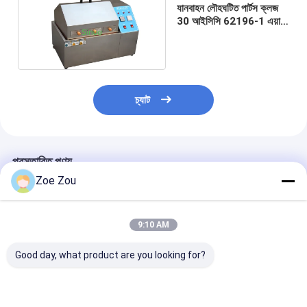
যানবাহন লৌহঘটিত পার্টস ক্লজ
ব্যাটারি পরীক্ষার সরঞ্জাম
30 আইসিসি 62196-1 এয়ার
স্যাচুরেটেড এজিং চেম্বার
বৈদ্যুতিক ল্যাবের জন্য পরীক্ষার সরঞ্জাম
লাইফ পরীক্ষক স্যুইচ করুন
নেতৃত্বে পরীক্ষার সরঞ্জাম
চ্যাট
জল ইনগ্রিজ টেস্টিং সরঞ্জাম
পরিবেশগত পরীক্ষা চেম্বার
প্রস্তাবিত পণ্য
Zoe Zou
দাহ্যতা টেস্ট চেম্বার
MCB পরীক্ষার যন্ত্র
9:10 AM
মেডিকেল ডিভাইস টেস্টিং সরঞ্জাম
Good day, what product are you looking for?
IEC 62368 পরীক্ষার সরঞ্জাম
IEC 62196-1 EV চার্জিং
UL 2594 Cla.58 EV
আইইসি 61851-1 
বন্দুক এবং সার্কিট ব্রেকারগুলির
চার্জিং প্লাগ ড্রাইভ-ওভার
চার্জার পেন্ডুলাম ইমপ্যাক্