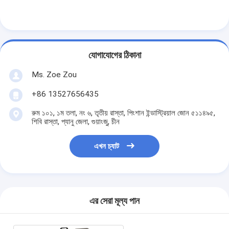
আমাদের সম্বন্ধে
কারখানা পরিদর্শন
যোগাযোগের ঠিকানা
গুণমান নিয়ন্ত্রণ
Ms. Zoe Zou
আমাদের সাথে যোগাযোগ
+86 13527656435
খবর
রুম ১০১, ১ম তলা, নং ৬, তৃতীয় রাস্তা, পিংশান ইন্ডাস্ট্রিয়াল জোন ৫১১৪৯৫,
শিবি রাস্তা, প্যানু জেলা, গুয়াংজু, চীন
ব্লগ
এখন চ্যাট
বৈদ্যুতিক সরঞ্জাম পরীক্ষার সরঞ্জাম
শক্তি দক্ষতা ল্যাব
এর সেরা মূল্য পান
যানবাহন পরীক্ষার সরঞ্জাম