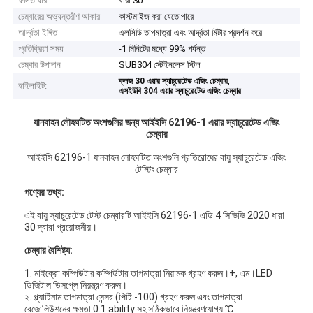
ফলিত ধারা
ধারা 30
চেম্বারের অভ্যন্তরীণ আকার
কাস্টমাইজ করা যেতে পারে
আর্দ্রতা ইঙ্গিত
এলসিডি তাপমাত্রা এবং আর্দ্রতা মিটার প্রদর্শন করে
প্রতিক্রিয়া সময়
-1 মিনিটের মধ্যে 99% পর্যন্ত
চেম্বার উপাদান
SUB304 স্টেইনলেস স্টিল
,
ক্লজ 30 এয়ার স্যাচুরেটেড এজিং চেম্বার
হাইলাইট:
এসইউবি 304 এয়ার স্যাচুরেটেড এজিং চেম্বার
যানবাহন লৌহঘটিত অংশগুলির জন্য আইইসি 62196-1 এয়ার স্যাচুরেটেড এজিং
চেম্বার
আইইসি 62196-1 যানবাহন লৌহঘটিত অংশগুলি প্রতিরোধের বায়ু স্যাচুরেটেড এজিং
টেস্টিং চেম্বার
পণ্যের তথ্য:
এই বায়ু স্যাচুরেটেড টেস্ট চেম্বারটি আইইসি 62196-1 এডি 4 সিভিভি 2020 ধারা
30 দ্বারা প্রয়োজনীয়।
চেম্বার বৈশিষ্ট্য:
1. মাইক্রো কম্পিউটার কম্পিউটার তাপমাত্রা নিয়ামক গ্রহণ করুন।+, এম।LED
ডিজিটাল ডিসপ্লে নিয়ন্ত্রণ করুন।
২. প্ল্যাটিনাম তাপমাত্রা সেন্সর (পিটি -100) গ্রহণ করুন এবং তাপমাত্রা
রেজোলিউশনের ক্ষমতা 0.1 ability সহ সঠিকভাবে নিয়ন্ত্রণযোগ্য ℃