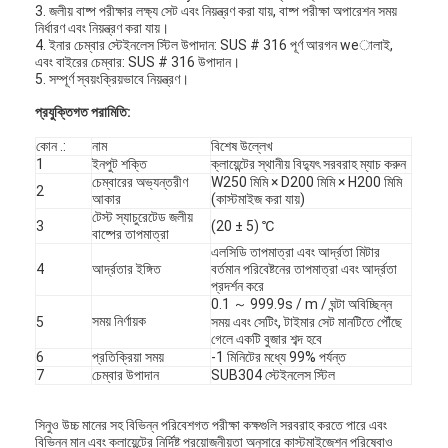
3. জলীয় বাষ্প পরীক্ষার লক্ষ্য সেট এবং নিয়ন্ত্রণ করা যায়, বাষ্প পরীক্ষা অপারেশন সময়
নির্ধারণ এবং নিয়ন্ত্রণ করা যায়।
4. ইনার চেম্বার স্টেইনলেস স্টিল উপাদান: SUS # 316 পূর্ণ আরগন weালাই,
এবং বাইরের চেম্বার: SUS # 316 উপাদান।
5. সম্পূর্ণ স্বয়ংক্রিয়ভাবে নিয়ন্ত্রণ।
প্রযুক্তিগত পরামিতি:
কোন .:
নাম
বিশেষ উল্লেখ
1
ইনপুট শক্তি
ক্লায়েন্টের স্থানীয় বিদ্যুৎ সরবরাহ ম্যাচ করুন
চেম্বারের অভ্যন্তরীণ
W250 মিমি × D200 মিমি × H200 মিমি
2
আকার
(কাস্টমাইজ করা যায়)
টেস্ট স্যাচুরেটেড জলীয়
3
(20 ± 5) ℃
বাষ্পের তাপমাত্রা
এলসিডি তাপমাত্রা এবং আর্দ্রতা মিটার
4
আর্দ্রতার ইঙ্গিত
বর্তমান পরিবেষ্টনের তাপমাত্রা এবং আর্দ্রতা
প্রদর্শন করে
0.1 ～ 999.9s / m / ঘন্টা অবিচ্ছিন্ন
সময় নির্ণায়ক
5
সময় এবং সেটিং, টাইমার সেট মানটিতে পৌঁছে
গেলে একটি বুজার শব্দ হবে
6
প্রতিক্রিয়া সময়
-1 মিনিটের মধ্যে 99% পর্যন্ত
7
চেম্বার উপাদান
SUB304 স্টেইনলেস স্টিল
সিনুও উচ্চ মানের সহ বিভিন্ন পরিবেশগত পরীক্ষা কক্ষগুলি সরবরাহ করতে পারে এবং
বিভিন্ন মান এবং ক্লায়েন্টের নির্দিষ্ট প্রয়োজনীয়তা অনুসারে কাস্টমাইজেশন পরিষেবাও