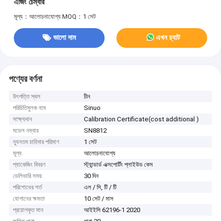
এজিং চেম্বার
মূল্য：আলোচনাযোগ্য
MOQ：1 সেট
ভালো দাম
এখন চ্যাট
পণ্যের বর্ণনা
উৎপত্তি স্থল
চীন
পরিচিতিমুলক নাম
Sinuo
সাক্ষ্যদান
Calibration Certificate(cost additional )
মডেল নম্বার
SN8812
ন্যূনতম চাহিদার পরিমাণ
1 সেট
মূল্য
আলোচনাযোগ্য
প্যাকেজিং বিবরণ
স্ট্যান্ডার্ড এক্সপোর্টিং প্লাইউড কেস
ডেলিভারি সময়
30 দিন
পরিশোধের শর্ত
এল / সি, টি / টি
যোগানের ক্ষমতা
10 সেট / মাস
প্রয়োগকৃত মান
আইইসি 62196-1 2020