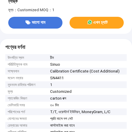
ট্যাঙ্ক
মূল্য：Customized
MOQ：1
ভালো দাম
এখন চ্যাট
পণ্যের বর্ণনা
উৎপত্তি স্থল
চীন
পরিচিতিমুলক নাম
Sinuo
সাক্ষ্যদান
Calibration Certificate (Cost Additional)
মডেল নম্বার
SN4411
ন্যূনতম চাহিদার পরিমাণ
1
মূল্য
Customized
প্যাকেজিং বিবরণ
carton বক্স
ডেলিভারি সময়
৩০ দিন
পরিশোধের শর্ত
T/T, ওয়েস্টার্ন ইউনিয়ন, MoneyGram, L/C
যোগানের ক্ষমতা
প্রতি মাসে দশ সেট
চেম্বারের আকার
কাস্টমাইজ করা যাবে