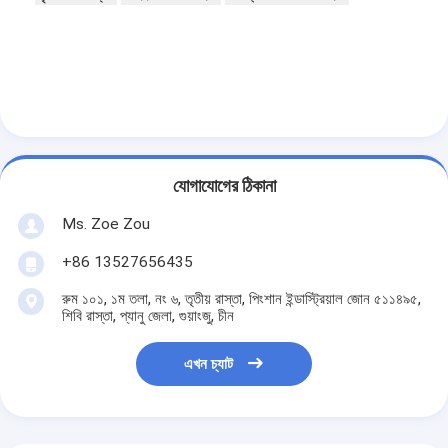
ব্যাটারি পরীক্ষার সরঞ্জাম
বৈদ্যুতিক ল্যাবের জন্য পরীক্ষার সরঞ্জাম
লাইফ পরীক্ষক স্যুইচ করুন
নেতৃত্বে পরীক্ষার সরঞ্জাম
যোগাযোগের ঠিকানা
জল ইনগ্রিজ টেস্টিং সরঞ্জাম
Ms. Zoe Zou
পরিবেশগত পরীক্ষা চেম্বার
+86 13527656435
দাহ্যতা টেস্ট চেম্বার
রুম ১০১, ১ম তলা, নং ৬, তৃতীয় রাস্তা, পিংশান ইন্ডাস্ট্রিয়াল জোন ৫১১৪৯৫,
শিবি রাস্তা, প্যানু জেলা, গুয়াংজু, চীন
MCB পরীক্ষার যন্ত্র
এখন চ্যাট
মেডিকেল ডিভাইস টেস্টিং সরঞ্জাম
IEC 62368 পরীক্ষার সরঞ্জাম