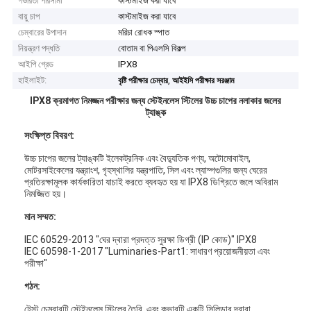
গভীরতা পরিসীমা
কাস্টমাইজ করা যাবে
বায়ু চাপ
কাস্টমাইজ করা যাবে
চেম্বারের উপাদান
মরিচা রোধক স্পাত
নিয়ন্ত্রণ পদ্ধতি
বোতাম বা পিএলসি বিকল্প
আইপি গ্রেড
IPX8
হাইলাইট:
,
বৃষ্টি পরীক্ষার চেম্বার
আইইসি পরীক্ষার সরঞ্জাম
IPX8 ক্রমাগত নিমজ্জন পরীক্ষার জন্য স্টেইনলেস স্টিলের উচ্চ চাপের নলাকার জলের
ট্যাঙ্ক
সংক্ষিপ্ত বিবরণ:
উচ্চ চাপের জলের ট্যাঙ্কটি ইলেকট্রনিক এবং বৈদ্যুতিক পণ্য, অটোমোবাইল,
মোটরসাইকেলের যন্ত্রাংশ, গৃহস্থালির যন্ত্রপাতি, সিল এবং ল্যাম্পগুলির জন্য ঘেরের
প্রতিরক্ষামূলক কার্যকারিতা যাচাই করতে ব্যবহৃত হয় যা IPX8 ডিগ্রিতে জলে অবিরাম
নিমজ্জিত হয়।
মান সম্মত:
IEC 60529-2013 "ঘের দ্বারা প্রদত্ত সুরক্ষা ডিগ্রী (IP কোড)" IPX8
IEC 60598-1-2017 "Luminaries-Part1: সাধারণ প্রয়োজনীয়তা এবং
পরীক্ষা"
গঠন:
টেস্ট চেম্বারটি স্টেইনলেস স্টিলের তৈরি, এবং কভারটি একটি সিলিন্ডার দ্বারা