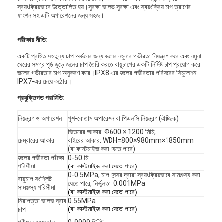
স্বয়ংক্রিয়ভাবে উত্তোলিত হয়।সুরক্ষা ভালভ সুরক্ষা এবং স্বয়ংক্রিয় চাপ ত্রাণের
ফাংশন সহ এটি অপারেশনের জন্য সহজ।
পরীক্ষার নীতি:
একটি প্রমিত সমতুল্য চাপ অর্জনের জন্য জলের নমুনার গভীরতা নিয়ন্ত্রণ করে এবং নমুনা
ঘেরের সমগ্র পৃষ্ঠ জুড়ে জলের চাপ তৈরি করতে বায়ুচাপের একটি নির্দিষ্ট চাপ প্রয়োগ করে
জলের গভীরতার চাপ অনুকরণ করে।IPX8-এর জলের গভীরতার পরিসরের সিমুলেশন
IPX7-এর চেয়ে কঠোর।
প্রযুক্তিগত পরামিতি:
নিয়ন্ত্রণ ও অপারেশন
পুশ-বোতাম অপারেশন বা পিএলসি নিয়ন্ত্রণ (ঐচ্ছিক)
ভিতরের আকার: Ф600 × 1200 মিমি,
চেম্বারের আকার
বাইরের আকার: WDH=800×980mm×1850mm
(বা কাস্টমাইজ করা যেতে পারে)
জলের গভীরতা পরীক্ষা
0-50 মি
পরিসীমা
(বা কাস্টমাইজ করা যেতে পারে)
0-0.5MPa, চাপ সেন্সর দ্বারা স্বয়ংক্রিয়ভাবে সামঞ্জস্য করা
বায়ুচাপ সংশ্লিষ্ট
যেতে পারে, নির্ভুলতা: 0.001MPa
সামঞ্জস্য পরিসীমা
(বা কাস্টমাইজ করা যেতে পারে)
নিরাপত্তা ভালভ স্রাব
0.55MPa
(বা কাস্টমাইজ করা যেতে পারে)
চাপ
পরীক্ষার সময়কাল
0-9999 মিনিট