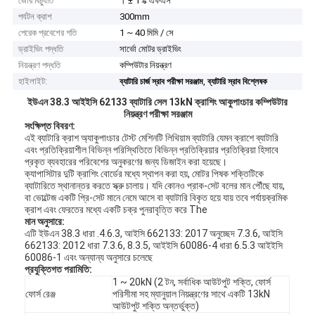
জোর বিচ্যুতি
। ± 1% এফএস
পর্যটন ক্রাশ
300mm
পেরেক প্রবেশের গতি
1 ~ 40 মিমি / সে
ড্রাইভিং পদ্ধতি
সার্ভো মোটর ড্রাইভিং
নিয়ন্ত্রণ পদ্ধতি
কম্পিউটার নিয়ন্ত্রণ
হাইলাইট:
,
ব্যাটারি চার্জ স্রাব পরীক্ষা সরঞ্জাম
ব্যাটারি স্রাব বিশ্লেষক
ইউএন 38.3 আইইসি 62133 ব্যাটারি সেল 13kN ক্রাশিং আকুপাংচার কম্পিউটার
নিয়ন্ত্রণ পরীক্ষা সরঞ্জাম
সংক্ষিপ্ত বিবরণ:
এই ব্যাটারি ক্রাশ অ্যাকুপাংচার টেস্ট মেশিনটি লিথিয়াম ব্যাটারি যেমন ক্রাশে ব্যাটারি
এবং প্রতিক্রিয়াশীল বিভিন্ন পরিস্থিতিতে বিভিন্ন প্রতিক্রিয়ার প্রতিক্রিয়া হিসাবে
প্রকৃত ব্যবহারের পরিবেশের অনুকরণের জন্য ডিজাইন করা হয়েছে।
ক্যাপাসিটার দুটি ক্রাশিং বোর্ডের মধ্যে স্থাপন করা হয়, মোটর পিষক শক্তিটিকে
ব্যাটারিতে স্থানান্তর করতে স্ক্রু চালায়। যদি কোনও প্রাক-সেট বলের মান পৌঁছে যায়,
বা ভোল্টেজ একটি প্রি-সেট মানে নেমে আসে বা ব্যাটারি বিকৃত হয়ে যায় তবে পর্যায়ক্রমিক
ক্রাশ এবং ফেরতের মধ্যে একটি চক্র পুনরাবৃত্তি করে The
মান অনুসারে:
এটি ইউএন 38.3 ধারা .4.6.3, আইসি 662133: 2017 অনুচ্ছেদ 7.3.6, আইসি
662133: 2012 ধারা 7.3.6, 8.3.5, আইইসি 60086-4 ধারা 6.5.3 আইইসি
60086-1 এবং অন্যান্য অনুসারে চলেছে
প্রযুক্তিগত পরামিতি:
1 ~ 20kN (2 টন, সর্বাধিক আউটপুট শক্তি, ফোর্স
ফোর্স রেঞ্জ
পরিসীমা সহ ম্যানুয়াল নিয়ন্ত্রণের সাথে একটি 13kN
আউটপুট শক্তি অন্তর্ভুক্ত)