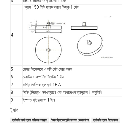
3
উচ্চ রেজোলিউশন ক্যামেরা 1 সেট
আমাদের সম্বন্ধে
ব্যাস 150 মিমি ফ্ল্যাট ক্রাশ ডিস্ক 1 সেট
কারখানা পরিদর্শন
গুণমান নিয়ন্ত্রণ
4
আমাদের সাথে যোগাযোগ
খবর
5
সেন্সর সিস্টেমকে একটি সেট জোর করুন
ব্লগ
6
ভোল্টেজ স্যাম্পলিং সিস্টেম 1 ইএ
7
অগ্নি নির্বাপক ব্যবস্থা 1E.A.
8
সিডি (নিয়ন্ত্রণ সফ্টওয়্যার) এবং অপারেশন ম্যানুয়াল 1 অনুলিপি
বৈদ্যুতিক সরঞ্জাম পরীক্ষার সরঞ্জাম
9
ইস্পাত সুই ক্ল্যাম্প 1 ইএ
ট্যাগ:
শক্তি দক্ষতা ল্যাব
ব্যাটারি চার্জ স্রাব পরীক্ষা সরঞ্জাম
উচ্চ ফ্রিকোয়েন্সি কম্পন জেনারেটর
ব্যাটারি স্রাব বিশ্লেষক
যানবাহন পরীক্ষার সরঞ্জাম