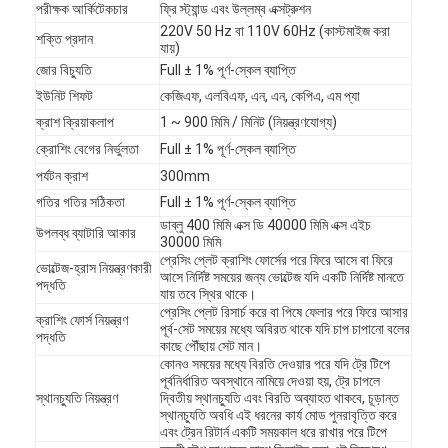
পরীক্ষক আর্কিটেকচার
ফ্রি স্ট্যান্ড এবং উল্লম্ব এক্সট্রুশন
220V 50 Hz বা 110V 60Hz (কাস্টমাইজ করা
শক্তি প্রদান
যায়)
জোর বিচ্যুতি
Full ± 1% পূর্ণ-স্কেল ব্যাপ্তি
ইউনিট শিফট
কেজিএফ, এলবিএফ, এন, এন, কেপিএ, এম প্যা
ক্রাশ ক্রিয়াকলাপ
1 ~ 900 মিমি / মিনিট (নিয়ন্ত্রণযোগ্য)
ক্রোশিং বেগের নির্ভুলতা
Full ± 1% পূর্ণ-স্কেল ব্যাপ্তি
পর্যটন ক্রাশ
300mm
গতির গতির সঠিকতা
Full ± 1% পূর্ণ-স্কেল ব্যাপ্তি
ডাব্লু 400 মিমি এক্স ডি 40000 মিমি এক্স এইচ
উপলব্ধ ব্যাটারি আকার
30000 মিমি
প্রেসিং প্লেট ক্রাশিং ফোর্সের পরে ফিরে আসে বা ফিরে
ভোল্টেজ-হ্রাস নিয়ন্ত্রণকারী
আসে নির্দিষ্ট সময়ের জন্য ভোল্টেজ যদি একটি নির্দিষ্ট মানতে
পদ্ধতি
যায় তবে স্থির থাকে।
প্রেসিং প্লেট রিসার্চ করে বা পিষে ফেলার পরে ফিরে আসার
ক্রাশিং ফোর্স নিয়ন্ত্রণ
পূর্ব-সেট সময়ের মধ্যে অবিরত থাকে যদি চাপ চাপানো বলের
পদ্ধতি
কাছে পৌঁছায় সেট মান।
কোনও সময়ের মধ্যে বিরতি দেওয়ার পরে যদি ট্রে টিপে
পূর্বনির্ধারিত অবস্থানে নামিয়ে দেওয়া হয়, ট্রে চাপলে
স্থানচ্যুতি নিয়ন্ত্রণ
দ্বিতীয় স্থানচ্যুতি এবং বিরতি অব্যাহত থাকবে, চূড়ান্ত
স্থানচ্যুতি অবধি এই ধরনের কার্য মোড পুনরাবৃত্তি করে
এবং ট্রেন রিটার্ন একটি সময়কাল ধরে রাখার পরে টিপে