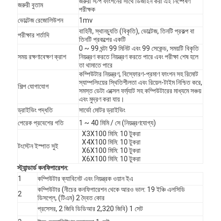
জরুরী স্টপ ফাংশনের সাথে ডিজাইন করা এই নিষ্পেষণ
জরুরী বুতাম
পরীক্ষক
ভোল্টেজ রেজোলিউশন
1mv
বাহিনী, স্থানচ্যুতি (বিকৃতি), ভোল্টেজ, তিনটি প্রকল্প বা
পরীক্ষার শর্তাদি
তিনটি প্রকল্পের একটি
0 ~ 99 ঘন্টা 99 মিনিট এবং 99 সেকেন্ড, সময়টি বিকৃতি
সময় রক্ষণাবেক্ষণ ক্রাশ
নিয়ন্ত্রণ করতে নিয়ন্ত্রণ করতে পারে এবং পরীক্ষা শেষ হলে
তা থামাতে পারে
কম্পিউটার নিয়ন্ত্রণ, বিস্ফোরণ-প্রমাণ ফাংশন সহ রিমোট
স্যাম্পলিংয়ের স্থিতিশীলতা এবং রিয়েল-টাইম নিশ্চিত করে,
শিল্প যোগাযোগ
সমস্ত ডেটা এক্সেল ফর্ম্যাট সহ কম্পিউটারের মাধ্যমে সঞ্চয়
এবং মুদ্রণ করা যায়।
ড্রাইভিং পদ্ধতি
সার্ভো মোটর ড্রাইভিং
পেরেক প্রবেশের গতি
1 ~ 40 মিমি / সে (নিয়ন্ত্রণযোগ্য)
X3X100 মিমি: 10 টুকরা
X4X100 মিমি: 10 টুকরা
টংস্টেন ইস্পাত সুই
X6X100 মিমি: 10 টুকরা
X6X100 মিমি: 10 টুকরা
বাড়ি
স্ট্যান্ডার্ড কনফিগারেশন:
1
কম্পিউটার ক্যাবিনেট এবং নিয়ন্ত্রক ওয়ান ইএ
পণ্য
কম্পিউটার (নীচের কনফিগারেশন থেকে আরও ভাল: 19 ইঞ্চি এলসিডি
2
ডিসপ্লে, (টিএম) 2 দ্বৈত কোর
ভিডিও
প্রসেসর, 2 জিবি ডিডিআর 2,320 জিবি) 1 সেট