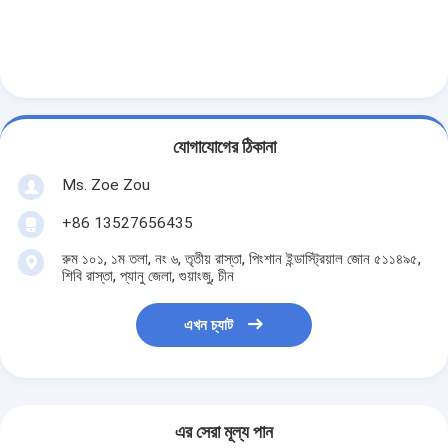
ব্যাটারি পরীক্ষার সরঞ্জাম
বৈদ্যুতিক ল্যাবের জন্য পরীক্ষার সরঞ্জাম
লাইফ পরীক্ষক স্যুইচ করুন
নেতৃত্বে পরীক্ষার সরঞ্জাম
যোগাযোগের ঠিকানা
Ms. Zoe Zou
জল ইনগ্রিজ টেস্টিং সরঞ্জাম
+86 13527656435
পরিবেশগত পরীক্ষা চেম্বার
রুম ১০১, ১ম তলা, নং ৬, তৃতীয় রাস্তা, পিংশান ইন্ডাস্ট্রিয়াল জোন ৫১১৪৯৫,
শিবি রাস্তা, প্যানু জেলা, গুয়াংজু, চীন
দাহ্যতা টেস্ট চেম্বার
MCB পরীক্ষার যন্ত্র
এখন চ্যাট
মেডিকেল ডিভাইস টেস্টিং সরঞ্জাম
IEC 62368 পরীক্ষার সরঞ্জাম
এর সেরা মূল্য পান