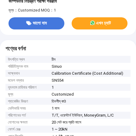
কম্পিউটার নিয়ন্ত্রণ পরীক্ষা সরঞ্জাম
মূল্য：Customized
MOQ：1
ভালো দাম
এখন চ্যাট
পণ্যের বর্ণনা
উৎপত্তি স্থল
চীন
পরিচিতিমুলক নাম
Sinuo
সাক্ষ্যদান
Calibration Certificate (Cost Additional)
মডেল নম্বার
SN554
ন্যূনতম চাহিদার পরিমাণ
1
মূল্য
Customized
প্যাকেজিং বিবরণ
তিনপীস্ কাঠ
ডেলিভারি সময়
1 মাস
পরিশোধের শর্ত
T/T, ওয়েস্টার্ন ইউনিয়ন, MoneyGram, L/C
যোগানের ক্ষমতা
20 সেট করে প্রতি মাসে
ফোর্স রেঞ্জ
1 ~ 20kN