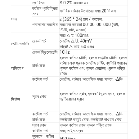
স্থায়িত্ব
S 0.2% এফএস এর
বর্তমান প্রতিক্রিয়া
সর্বাধিক বর্তমান উত্থানের সময় 20 মি এস
সময়
সময়
≤ (365 * 24) ঘন্টা / পদক্ষেপ,
পদক্ষেপের সময়সীমা
সময় ফর্ম সহায়তা 00: 00: 00: 000 (ঘন্টা,
মিনিট, গুলি, এমএস)
সময় △ t: 100ms
রেকর্ড শর্ত
ভোল্টেজ △ U: 40mV
ডেটা রেকর্ডিং
কারেন্ট △ আই: 60 এমএ
রেকর্ড ফ্রিকোয়েন্সি
10Hz
ধ্রুবক বর্তমান চার্জিং, ধ্রুবক ভোল্টেজ চার্জিং, ধ্রুবক
বর্তমান এবং ধ্রুবক ভোল্টেজ চার্জিং, ব্যাটারি প্যাকের
চার্জ মোড
অভিযোগ
ধ্রুবক বর্তমান এবং ধ্রুবক ভোল্টেজ, ধ্রুবক শক্তি
চার্জিং
কাটোফ শর্ত
ভোল্টেজ, বর্তমান, আপেক্ষিক সময়, ক্ষমতা, -Δভি
ধ্রুবক বর্তমান স্রাব, ধ্রুবক বিদ্যুত স্রাব, ধ্রুবক
স্রাব মোড
প্রতিরোধের স্রাব
নির্গমন
বাড়ি
কাটোফ শর্ত
ভোল্টেজ, বর্তমান, আপেক্ষিক সময়, ক্ষমতা, -Δভি
পণ্য
চার্জ মোড
কনস্ট্যান্ট কারেন্ট মোড, কনস্ট্যান্ট পাওয়ার মোড
স্রাব মোড
ধ্রুবক বর্তমান মোড ধ্রুবক শক্তি মোড
কাটোফ শর্ত
সময়, লাইন নম্বর
ভিডিও
ন্যূনতম। নাড়ির
500 মিঃসে