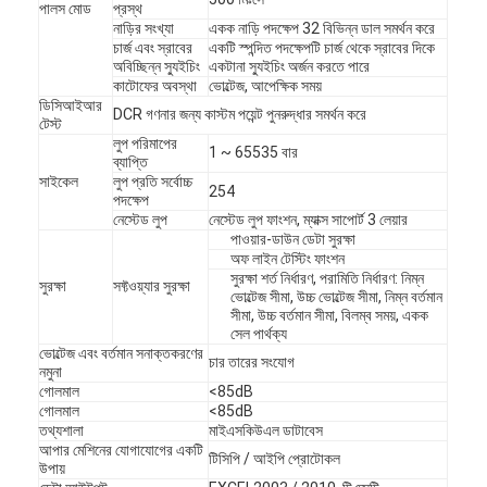
পালস মোড
প্রস্থ
আমাদের সম্বন্ধে
নাড়ির সংখ্যা
একক নাড়ি পদক্ষেপ 32 বিভিন্ন ডাল সমর্থন করে
চার্জ এবং স্রাবের
একটি স্পন্দিত পদক্ষেপটি চার্জ থেকে স্রাবের দিকে
অবিচ্ছিন্ন স্যুইচিং
একটানা স্যুইচিং অর্জন করতে পারে
কারখানা পরিদর্শন
কাটোফের অবস্থা
ভোল্টেজ, আপেক্ষিক সময়
ডিসিআইআর
DCR গণনার জন্য কাস্টম পয়েন্ট পুনরুদ্ধার সমর্থন করে
গুণমান নিয়ন্ত্রণ
টেস্ট
লুপ পরিমাপের
1 ~ 65535 বার
ব্যাপ্তি
আমাদের সাথে যোগাযোগ
সাইকেল
লুপ প্রতি সর্বোচ্চ
254
পদক্ষেপ
খবর
নেস্টেড লুপ
নেস্টেড লুপ ফাংশন, ম্যাক্স সাপোর্ট 3 লেয়ার
পাওয়ার-ডাউন ডেটা সুরক্ষা
অফ লাইন টেস্টিং ফাংশন
ব্লগ
সুরক্ষা শর্ত নির্ধারণ, পরামিতি নির্ধারণ: নিম্ন
সুরক্ষা
সফ্টওয়্যার সুরক্ষা
ভোল্টেজ সীমা, উচ্চ ভোল্টেজ সীমা, নিম্ন বর্তমান
সীমা, উচ্চ বর্তমান সীমা, বিলম্ব সময়, একক
সেল পার্থক্য
ভোল্টেজ এবং বর্তমান সনাক্তকরণের
বৈদ্যুতিক সরঞ্জাম পরীক্ষার সরঞ্জাম
চার তারের সংযোগ
নমুনা
গোলমাল
<85dB
শক্তি দক্ষতা ল্যাব
গোলমাল
<85dB
তথ্যশালা
মাইএসকিউএল ডাটাবেস
আপার মেশিনের যোগাযোগের একটি
যানবাহন পরীক্ষার সরঞ্জাম
টিসিপি / আইপি প্রোটোকল
উপায়