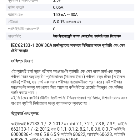
ন্যূনতম। স্রাব ভোল্টেজ
2.5V
কাটফ কারেন্ট
0.06A
বর্তমান রেঞ্জ
150mA ~ 30A
সঠিকতা
S 0.1% এফএস এর
প্রতি ইউনিট চ্যানেলগুলি
8
হাইলাইট:
,
উচ্চ ফ্রিকোয়েন্সি কম্পন জেনারেটর
ব্যাটারি স্রাব বিশ্লেষক
IEC62133-1 20V 30A চার্জ স্রাবের সক্ষমতা লিথিয়াম আয়ন ব্যাটারি এবং সেল
টেস্ট সরঞ্জাম
সংক্ষিপ্ত বিবরণ:
এই ব্যাটারি চার্জ স্রাব পরীক্ষার সরঞ্জামগুলি ব্যাটারি এবং সেল পালস চার্জ এবং স্রাব
পরীক্ষা, ডিসি অভ্যন্তরীণ প্রতিরোধের (ডিসিআইআর) পরীক্ষা, চক্র জীবন (সাইকেল
লাইফ) পরীক্ষা, হার চার্জ এবং স্রাব পরীক্ষার প্রয়োজনীয়তা পূরণ করে। এই পরীক্ষার
সরঞ্জামগুলি অনন্য সফ্টওয়্যার নিয়ে আসে যা কম্পিউটারে রোমোট নিয়ন্ত্রণ এবং মনিটর
অর্জন করতে পারে।
এই সিরিজের ব্যাটারি টেস্টিং সিস্টেমগুলি বিভিন্ন গবেষণা প্রতিষ্ঠান, বিশ্ববিদ্যালয় এবং
পাওয়ার ব্যাটারি নির্মাতাদের মধ্যে ব্যাপকভাবে ব্যবহৃত হয়।
স্ট্যান্ডার্ড এবং ক্লজ:
আইসিআই 62133-1 / -2: 2017 এর ধারা 7.1, 7.2.1, 7.3.8, 7.3.9, আইসি
662133-1 / -2: 2012 ধারা 8.1.1, 8.1.2, 8.2.1, 8.3.6, 8.3 .7 আইইসি
6000086-4 ধারা 6.5.8 6.5.9 আইইসি 60622, আইইসি 60623, আইইসি
60086-1, আইপি 61951, আইইসি 61960