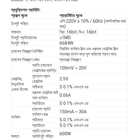
প্রযুক্তিগত পরামিতি:
প্রকল্প সূচক
প্যারামিটার সূচক
এসি 220V ± 10% / 60Hz (কাস্টমাইজ করা
ইনপুট শক্তি
যায়)
সমাধান
খ্রি: 16bit; ডিএ: 16bit
ইনপুট প্রতিরোধের
≥1MΩ
ইনপুট শক্তি
6684W
নিয়মিত বর্তমান উত্স এবং ধ্রুবক ভোল্টেজ উত্স
চ্যানেল নিয়ন্ত্রণ বৈশিষ্ট্য
স্বতন্ত্র ডাবল বদ্ধ লুপ কাঠামো গ্রহণ করে
চ্যানেল নিয়ন্ত্রণ মোড
স্বতন্ত্র নিয়ন্ত্রণ
প্রতি চ্যানেলে
100mV ~ 20V
ভোল্টেজের ব্যাপ্তি
ন্যূনতম স্রাব
ভোল্টেজ,
2.5V
ভোল্টেজ
বৈদ্যুতিক
সঠিকতা
S 0.1% এফএস এর
একক বিশেষ
ধ্রুবক ভোল্টেজ কাট
0.06A
অফ বর্তমান
স্থায়িত্ব
S 0.1% এফএস এর
চ্যানেল প্রতি
150mA ~ 30A
বর্তমান রেঞ্জ
বর্তমান
সঠিকতা
S 0.1% এফএস এর
স্থায়িত্ব
S 0.1% এফএস এর
প্রতি চ্যানেল
600W
ক্ষমতা
আউটপুট শক্তি