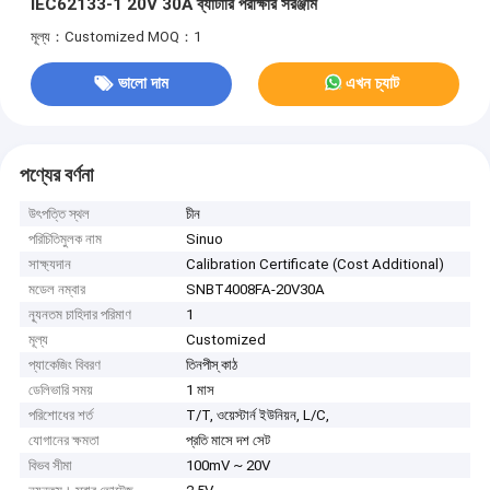
IEC62133-1 20V 30A ব্যাটারি পরীক্ষার সরঞ্জাম
মূল্য：Customized
MOQ：1
ভালো দাম
এখন চ্যাট
পণ্যের বর্ণনা
উৎপত্তি স্থল
চীন
পরিচিতিমুলক নাম
Sinuo
সাক্ষ্যদান
Calibration Certificate (Cost Additional)
মডেল নম্বার
SNBT4008FA-20V30A
ন্যূনতম চাহিদার পরিমাণ
1
মূল্য
Customized
প্যাকেজিং বিবরণ
তিনপীস্ কাঠ
ডেলিভারি সময়
1 মাস
পরিশোধের শর্ত
T/T, ওয়েস্টার্ন ইউনিয়ন, L/C,
যোগানের ক্ষমতা
প্রতি মাসে দশ সেট
বিভব সীমা
100mV ~ 20V