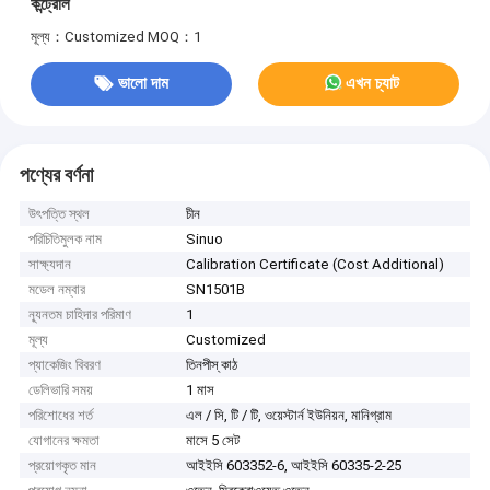
কন্ট্রোল
মূল্য：Customized
MOQ：1
ভালো দাম
এখন চ্যাট
পণ্যের বর্ণনা
উৎপত্তি স্থল
চীন
পরিচিতিমুলক নাম
Sinuo
সাক্ষ্যদান
Calibration Certificate (Cost Additional)
মডেল নম্বার
SN1501B
ন্যূনতম চাহিদার পরিমাণ
1
মূল্য
Customized
প্যাকেজিং বিবরণ
তিনপীস্ কাঠ
ডেলিভারি সময়
1 মাস
পরিশোধের শর্ত
এল / সি, টি / টি, ওয়েস্টার্ন ইউনিয়ন, মানিগ্রাম
যোগানের ক্ষমতা
মাসে 5 সেট
প্রয়োগকৃত মান
আইইসি 603352-6, আইইসি 60335-2-25