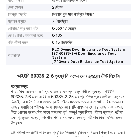
প্রয়োগ নমুনা
ওভেন, মিরক্রোওয়েভ ওভেন
টেস্ট স্টেশন
2 স্টেশন
নিয়ন্ত্রণ পদ্ধতি
পিএলসি বুদ্ধিমান সমন্বিত নিয়ন্ত্রণ
প্রদর্শন পদ্ধতি
7 "টাচ স্ক্রিন
খোলার / বন্ধ করার গতি
0-360 ° / সেকেন্ড
কোণ খোলা / বন্ধ করা হচ্ছে
0-135
গতি পরীক্ষা করুন
0-15 বার/মিনিট
,
PLC Ovens Door Endurance Test System
IEC 60335-2-6 Door Endurance Test
হাইলাইট:
System
,
7 "Ovens Door Endurance Test System
আইইসি 60335-2-6 গৃহস্থালি ওভেন ডোর এন্ডুরেন্স টেস্ট সিস্টেম
পণ্যের তথ্য:
পারিবারিক ওভেন বা মাইক্রোওয়েভ ওভেন স্থায়িত্ব পরীক্ষা ব্যবস্থা আইইসি
60335-2-6 এবং আইইসি 60335-2-25 এর প্রাসঙ্গিক প্রয়োজনীয়তা অনুসারে
ডিজাইন এবং তৈরি করা হয়েছে।এটি মাইক্রোওয়েভ ওভেন এবং পারিবারিক ওভেনের
দরজার স্থায়িত্ব পরীক্ষার জন্য ব্যবহৃত হয়।এটি বাম/ডান খোলার দরজা এবং উপরে/
নিচে খোলার দরজাগুলির সাথে সামঞ্জস্যপূর্ণ।সম্পূর্ণ স্বয়ংক্রিয় পরীক্ষা ব্যবস্থা পরীক্ষা
এবং প্রত্যয়ন সংস্থা, কারখানা পরীক্ষাগার এবং অন্যান্য পরীক্ষার বিভাগগুলির জন্য
উপযুক্ত।
এই পরীক্ষা পদ্ধতিটি পরিপক্ক প্রযুক্তি পিএলসি বুদ্ধিমান নিয়ন্ত্রণ গ্রহণ করে, একটি