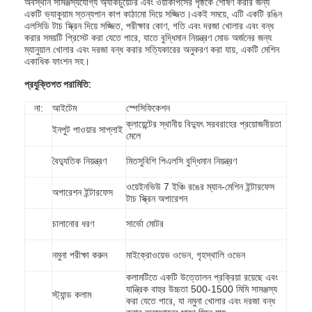
অবস্থান সামঞ্জস্যযোগ্য অ্যাকচুয়েটর এবং ওয়ার্কপিসের পৃষ্ঠকে শোষণ করার জন্য
একটি ভ্যাকুয়াম স্তন্যপান কাপ কাঠামো দিয়ে সজ্জিত।একই সময়ে, এটি একটি রঙিন
এলসিডি টাচ স্ক্রিন দিয়ে সজ্জিত, পরীক্ষার কোণ, গতি এবং দরজা খোলার এবং বন্ধ
করার সময়টি প্রিসেট করা যেতে পারে, যাতে বুদ্ধিমান নিয়ন্ত্রণ মোড অর্জনের জন্য
ম্যানুয়াল খোলার এবং দরজা বন্ধ করার সত্যিকারের অনুকরণ করা যায়, একটি মেশিন
একাধিক ফাংশন সহ।
প্রযুক্তিগত পরামিতি:
না:
আইটেম
স্পেসিফিকেশন
ক্লায়েন্টের স্থানীয় বিদ্যুৎ সরবরাহের প্রয়োজনীয়তা
ইনপুট পাওয়ার সাপ্লাই
মেলে
বৈদ্যুতিক নিয়ন্ত্রণ
মিতসুবিশি পিএলসি বুদ্ধিমান নিয়ন্ত্রণ
ওয়েইনভিউ 7 ইঞ্চি রঙের ম্যান-মেশিন ইন্টারফেস
অপারেশন ইন্টারফেস
টাচ স্ক্রিন অপারেশন
চালানোর ধরণ
সার্ভো মোটর
নমুনা পরীক্ষা করুন
মাইক্রোওয়েভ ওভেন, গৃহস্থালি ওভেন
কলামটিতে একটি উত্তোলন প্রক্রিয়া রয়েছে এবং
যান্ত্রিক বাহুর উচ্চতা 500-1500 মিমি সামঞ্জস্য
স্ট্যান্ড কলাম
করা যেতে পারে, যা নমুনা খোলার এবং দরজা বন্ধ