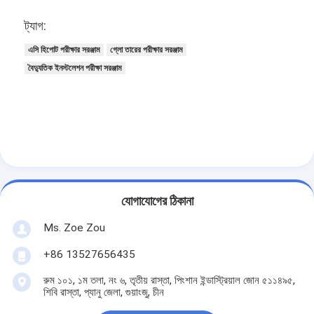
ব্যাটারি পরীক্ষার সরঞ্জাম
ট্যাগ:
বৈদ্যুতিক ল্যাবের জন্য পরীক্ষার সরঞ্জাম
এসি হিপোট পরীক্ষার সরঞ্জাম
গ্লো তারের পরীক্ষার সরঞ্জাম
বৈদ্যুতিক ইনস্টলেশন পরীক্ষা সরঞ্জাম
লাইফ পরীক্ষক স্যুইচ করুন
নেতৃত্বে পরীক্ষার সরঞ্জাম
জল ইনগ্রিজ টেস্টিং সরঞ্জাম
পরিবেশগত পরীক্ষা চেম্বার
দাহ্যতা টেস্ট চেম্বার
যোগাযোগের ঠিকানা
MCB পরীক্ষার যন্ত্র
Ms. Zoe Zou
+86 13527656435
মেডিকেল ডিভাইস টেস্টিং সরঞ্জাম
রুম ১০১, ১ম তলা, নং ৬, তৃতীয় রাস্তা, পিংশান ইন্ডাস্ট্রিয়াল জোন ৫১১৪৯৫,
IEC 62368 পরীক্ষার সরঞ্জাম
শিবি রাস্তা, প্যানু জেলা, গুয়াংজু, চীন