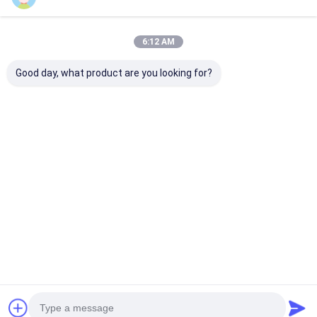
6:12 AM
Good day, what product are you looking for?
আইইসি ৬০৩৩৫-১ ধারা ২২.৫
IEC 60335-2-7 বৈদ্যুতিক
আইইসি ৬০৩৩৫-১ ধার
অবশিষ্ট ভোল্টেজ পরীক্ষক পরীক্ষার
ওয়াশিং মেশিনের দরজার জন্য
তাপমাত্রা বৃদ্ধি পরীক্ষা
পরিসীমা ৫-১৫০ ভি পরীক্ষার
স্থায়িত্ব পরীক্ষার সরঞ্জাম
কালো পরীক্ষার কোণ
প্রতিবন্ধকতা ≥১০০০ এমওএম
ভালো দাম
ভালো দাম
ভালো দাম
বাড়ি
আমাদের
আমাদের সাথে যোগাযোগ
Desktop
Site
সম্পর্কে
করুন
সাইট ম্যাপ
গোপনীয়তা নীতি
গুণ
বৈদ্যুতিক সরঞ্জাম পরীক্ষার সরঞ্জাম
চীন কারখানা.Copyright © 2026 Sinuo Testing
Equipment Co. , Limited. All Rights Reserved.