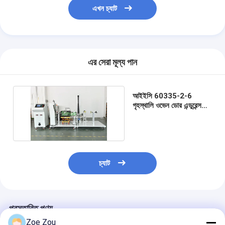
এখন চ্যাট
এর সেরা মূল্য পান
আইইসি 60335-2-6
গৃহস্থালি ওভেন ডোর এন্ডুরেন্স
টেস্ট সিস্টেম পিএলসি কন্ট্রোল
চ্যাট
প্রস্তাবিত পণ্য
Zoe Zou