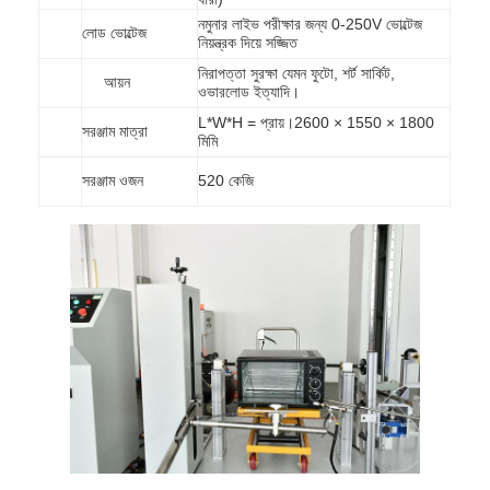
আমাদের সম্বন্ধে
নমুনার লাইভ পরীক্ষার জন্য 0-250V ভোল্টেজ
লোড ভোল্টেজ
নিয়ন্ত্রক দিয়ে সজ্জিত
কারখানা পরিদর্শন
নিরাপত্তা সুরক্ষা যেমন ফুটো, শর্ট সার্কিট,
আয়ন
ওভারলোড ইত্যাদি।
গুণমান নিয়ন্ত্রণ
L*W*H = প্রায়।2600 × 1550 × 1800
সরঞ্জাম মাত্রা
মিমি
আমাদের সাথে যোগাযোগ
সরঞ্জাম ওজন
520 কেজি
খবর
ব্লগ
বৈদ্যুতিক সরঞ্জাম পরীক্ষার সরঞ্জাম
শক্তি দক্ষতা ল্যাব
যানবাহন পরীক্ষার সরঞ্জাম