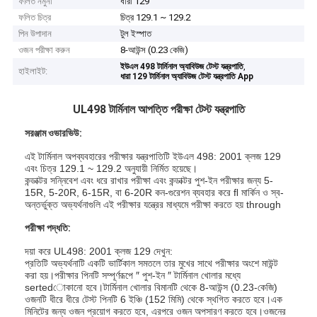
ফলিত নমুনা
ধারা 129
ফলিত চিত্র
চিত্র 129.1 ~ 129.2
পিন উপাদান
টুল ইস্পাত
ওজন পরীক্ষা করুন
8-আউন্স (0.23 কেজি)
,
ইউএল 498 টার্মিনাল অ্যাবিউজ টেস্ট যন্ত্রপাতি
হাইলাইট:
ধারা 129 টার্মিনাল অ্যাবিউজ টেস্ট যন্ত্রপাতি App
UL498 টার্মিনাল আপত্তি পরীক্ষা টেস্ট যন্ত্রপাতি
সরঞ্জাম ওভারভিউ:
এই টার্মিনাল অপব্যবহারের পরীক্ষার যন্ত্রপাতিটি ইউএল 498: 2001 ক্লজ 129
এবং চিত্র 129.1 ~ 129.2 অনুযায়ী নির্মিত হয়েছে।
কন্ডাক্টর সন্নিবেশ এবং ধরে রাখার পরীক্ষা এবং কন্ডাক্টর পুশ-ইন পরীক্ষার জন্য 5-
15R, 5-20R, 6-15R, বা 6-20R কন-গুরেশন ব্যবহার করে ﬂ মার্কিন ও স্ব-
অন্তর্ভুক্ত অভ্যর্থনাগুলি এই পরীক্ষার যন্ত্রের মাধ্যমে পরীক্ষা করতে হয় through
পরীক্ষা পদ্ধতি:
দয়া করে UL498: 2001 ক্লজ 129 দেখুন:
প্রতিটি অভ্যর্থনাটি একটি ভার্টিকাল সমতলে তার মুখের সাথে পরীক্ষার অংশে মাউন্ট
করা হয়।পরীক্ষার পিনটি সম্পূর্ণরূপে ″ পুশ-ইন ″ টার্মিনাল খোলার মধ্যে
sertedোকানো হবে।টার্মিনাল খোলার বিমানটি থেকে 8-আউন্স (0.23-কেজি)
ওজনটি ধীরে ধীরে টেস্ট পিনটি 6 ইঞ্চি (152 মিমি) থেকে স্থগিত করতে হবে।এক
মিনিটের জন্য ওজন প্রয়োগ করতে হবে, এরপরে ওজন অপসারণ করতে হবে।ওজনের