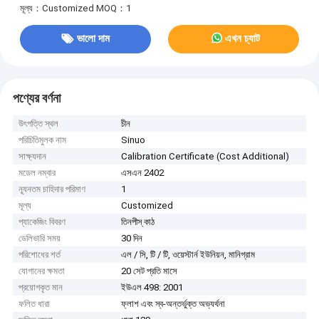
মূল্য：Customized
MOQ：1
ভালো দাম
এখন চ্যাট
পণ্যের বর্ণনা
উৎপত্তি স্থল
চীন
পরিচিতিমুলক নাম
Sinuo
সাক্ষ্যদান
Calibration Certificate (Cost Additional)
মডেল নম্বার
এসএন 2402
ন্যূনতম চাহিদার পরিমাণ
1
মূল্য
Customized
প্যাকেজিং বিবরণ
তিনপীস্ কাঠ
ডেলিভারি সময়
30 দিন
পরিশোধের শর্ত
এল / সি, টি / টি, ওয়েস্টার্ন ইউনিয়ন, মানিগ্রাম
যোগানের ক্ষমতা
20 সেট প্রতি মাসে
প্রয়োগকৃত মান
ইউএল 498: 2001
ফলিত ধারা
ফ্লাশ এবং স্ব-অন্তর্ভুক্ত অভ্যর্থনা