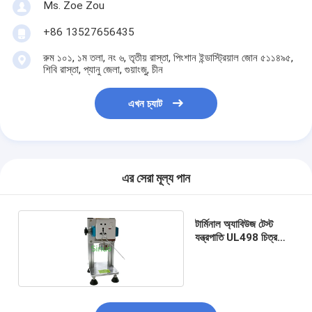
Ms. Zoe Zou
ব্যাটারি পরীক্ষার সরঞ্জাম
+86 13527656435
বৈদ্যুতিক ল্যাবের জন্য পরীক্ষার সরঞ্জাম
রুম ১০১, ১ম তলা, নং ৬, তৃতীয় রাস্তা, পিংশান ইন্ডাস্ট্রিয়াল জোন ৫১১৪৯৫,
শিবি রাস্তা, প্যানু জেলা, গুয়াংজু, চীন
লাইফ পরীক্ষক স্যুইচ করুন
নেতৃত্বে পরীক্ষার সরঞ্জাম
এখন চ্যাট
জল ইনগ্রিজ টেস্টিং সরঞ্জাম
পরিবেশগত পরীক্ষা চেম্বার
এর সেরা মূল্য পান
দাহ্যতা টেস্ট চেম্বার
টার্মিনাল অ্যাবিউজ টেস্ট
MCB পরীক্ষার যন্ত্র
যন্ত্রপাতি UL498 চিত্র
129.1 ~ 129.2
মেডিকেল ডিভাইস টেস্টিং সরঞ্জাম
IEC 62368 পরীক্ষার সরঞ্জাম