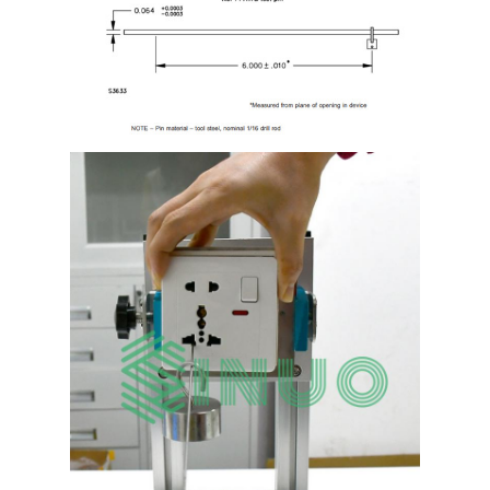
বাড়ি
পণ্য
ভিডিও