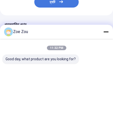
চ্যাট
প্রস্তাবিত পণ্য
Zoe Zou
11:32 PM
Good day, what product are you looking for?
আইইসি 60884-1 6-স্টেশন
আইইসি 60950-1 চিত্র
ইউএল ৬০৭৩-২০২১ ধ
সকেট তাপমাত্রা বৃদ্ধি পরীক্ষা
NAF.2 উইজ প্রোব জয়েন্ট
পিভি সংযোগকারী ধ্রুব
সরঞ্জাম হোম প্লাগ এবং সকেট
অ্যাক্সেসিবিলিটি টেস্ট প্রোব
টেস্টিং মেশিন
পরীক্ষা জন্য
কনফরম্যান্স টেস্টিং জন্য
ভালো দাম
ভালো দাম
ভালো দাম
বাড়ি
আমাদের
আমাদের সাথে যোগাযোগ
Desktop