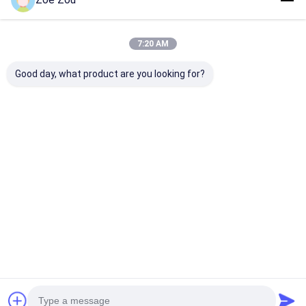
7:20 AM
Good day, what product are you looking for?
আইইসি ৬০৩৩৫-১ ধারা ২২.৫
IEC 60335-2-7 বৈদ্যুতিক
আইইসি ৬০৩৩৫-১ ধার
অবশিষ্ট ভোল্টেজ পরীক্ষক পরীক্ষার
ওয়াশিং মেশিনের দরজার জন্য
তাপমাত্রা বৃদ্ধি পরীক্ষা
পরিসীমা ৫-১৫০ ভি পরীক্ষার
স্থায়িত্ব পরীক্ষার সরঞ্জাম
কালো পরীক্ষার কোণ
প্রতিবন্ধকতা ≥১০০০ এমওএম
ভালো দাম
ভালো দাম
ভালো দাম
বাড়ি
আমাদের
আমাদের সাথে যোগাযোগ
Desktop
Site
সম্পর্কে
করুন
সাইট ম্যাপ
গোপনীয়তা নীতি
গুণ
বৈদ্যুতিক সরঞ্জাম পরীক্ষার সরঞ্জাম
চীন কারখানা.Copyright © 2026 Sinuo Testing
Equipment Co. , Limited. All Rights Reserved.