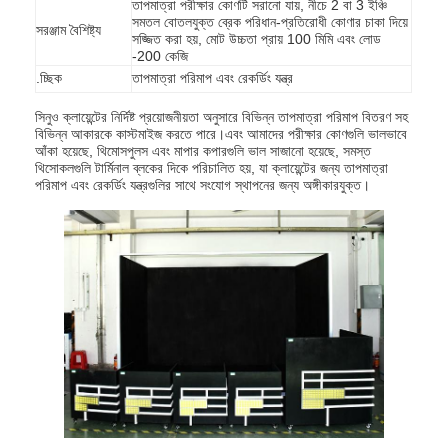
তাপমাত্রা পরীক্ষার কোণটি সরানো যায়, নীচে 2 বা 3 ইঞ্চি
সমতল বোতলযুক্ত ব্রেক পরিধান-প্রতিরোধী কোণার চাকা দিয়ে
সরঞ্জাম বৈশিষ্ট্য
সজ্জিত করা হয়, মোট উচ্চতা প্রায় 100 মিমি এবং লোড
-200 কেজি
.চ্ছিক
তাপমাত্রা পরিমাপ এবং রেকর্ডিং যন্ত্র
সিনুও ক্লায়েন্টের নির্দিষ্ট প্রয়োজনীয়তা অনুসারে বিভিন্ন তাপমাত্রা পরিমাপ বিতরণ সহ
বিভিন্ন আকারকে কাস্টমাইজ করতে পারে।এবং আমাদের পরীক্ষার কোণগুলি ভালভাবে
আঁকা হয়েছে, থিমোসপুলস এবং মাপার কপারগুলি ভাল সাজানো হয়েছে, সমস্ত
থিসোকলগুলি টার্মিনাল ব্লকের দিকে পরিচালিত হয়, যা ক্লায়েন্টের জন্য তাপমাত্রা
পরিমাপ এবং রেকর্ডিং যন্ত্রগুলির সাথে সংযোগ স্থাপনের জন্য অঙ্গীকারযুক্ত।
বাড়ি
পণ্য
ভিডিও