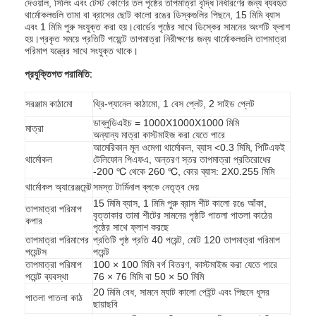
দেওয়াল, সিলিং এবং টেস্ট কোণের তল পৃষ্ঠের তাপমাত্রা বৃদ্ধি নির্ধারণের জন্য ব্যবহৃত
থার্মোকলগুলি তামা বা ব্রাসের ছোট কালো রঙের ডিস্কগুলির পিছনে, 15 মিমি ব্যাস
এবং 1 মিমি পুরু সংযুক্ত করা হয়।বোর্ডের পৃষ্ঠের সাথে ডিস্কের সামনের অংশটি ফ্লাশ
হয়।প্রকৃত সময়ে প্রতিটি পয়েন্টে তাপমাত্রা নিরীক্ষণের জন্য থার্মোকলগুলি তাপমাত্রা
পরিমাপ যন্ত্রের সাথে সংযুক্ত থাকে।
প্রযুক্তিগত পরামিতি:
সরঞ্জাম কাঠামো
থ্রি-প্যানেল কাঠামো, 1 বেস প্লেট, 2 সাইড প্লেট
ডাব্লুডিএইচ = 1000X1000X1000 মিমি
মাত্রা
অন্যান্য মাত্রা কাস্টমাইজ করা যেতে পারে
আমেরিকান মূল ওমেগা থার্মোকল, ব্যাস <0.3 মিমি, পিটিএফই
থার্মোকল
টেলিফোন পিএফএ, অন্তরণ স্তর তাপমাত্রা প্রতিরোধের
-200 ℃ থেকে 260 ℃, কোর ব্যাস: 2X0.255 মিমি
থার্মোকল অ্যারেঞ্জমেন্ট
সমস্ত টার্মিনাল ব্লকে নেতৃত্ব দেয়
15 মিমি ব্যাস, 1 মিমি পুরু ব্রাস শীট কালো রঙে আঁকা,
তাপমাত্রা পরিমাপ
বৃত্তাকার তামা শীটের সামনের পৃষ্ঠটি পাতলা পাতলা কাঠের
কপার
পৃষ্ঠের সাথে ফ্লাশ করছে
তাপমাত্রা পরিমাপের
প্রতিটি পৃষ্ঠ প্রতি 40 পয়েন্ট, মোট 120 তাপমাত্রা পরিমাপ
পয়েন্টস
পয়েন্ট
তাপমাত্রা পরিমাপ
100 × 100 মিমি বর্গ বিতরণ, কাস্টমাইজ করা যেতে পারে
পয়েন্ট ব্যবস্থা
76 × 76 মিমি বা 50 × 50 মিমি
20 মিমি বেধ, সামনে ম্যাট কালো পেইন্ট এবং পিছনে ধূসর
পাতলা পাতলা কাঠ
ছায়াছবি