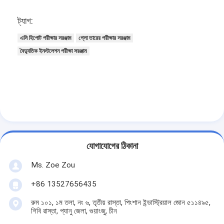
আমাদের সম্বন্ধে
ট্যাগ:
কারখানা পরিদর্শন
এসি হিপোট পরীক্ষার সরঞ্জাম
গ্লো তারের পরীক্ষার সরঞ্জাম
বৈদ্যুতিক ইনস্টলেশন পরীক্ষা সরঞ্জাম
গুণমান নিয়ন্ত্রণ
আমাদের সাথে যোগাযোগ
খবর
ব্লগ
যোগাযোগের ঠিকানা
বৈদ্যুতিক সরঞ্জাম পরীক্ষার সরঞ্জাম
Ms. Zoe Zou
+86 13527656435
শক্তি দক্ষতা ল্যাব
রুম ১০১, ১ম তলা, নং ৬, তৃতীয় রাস্তা, পিংশান ইন্ডাস্ট্রিয়াল জোন ৫১১৪৯৫,
যানবাহন পরীক্ষার সরঞ্জাম
শিবি রাস্তা, প্যানু জেলা, গুয়াংজু, চীন