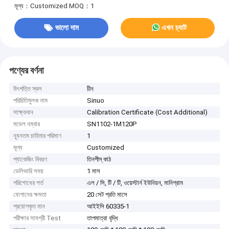
মূল্য：Customized
MOQ：1
ভালো দাম
এখন চ্যাট
পণ্যের বর্ণনা
উৎপত্তি স্থল
চীন
পরিচিতিমুলক নাম
Sinuo
সাক্ষ্যদান
Calibration Certificate (Cost Additional)
মডেল নম্বার
SN1102-1M120P
ন্যূনতম চাহিদার পরিমাণ
1
মূল্য
Customized
প্যাকেজিং বিবরণ
তিনপীস্ কাঠ
ডেলিভারি সময়
1 মাস
পরিশোধের শর্ত
এল / সি, টি / টি, ওয়েস্টার্ন ইউনিয়ন, মানিগ্রাম
যোগানের ক্ষমতা
20 সেট প্রতি মাসে
প্রয়োগকৃত মান
আইইসি 60335-1
পরীক্ষার সামগ্রী Test
তাপমাত্রা বৃদ্ধি