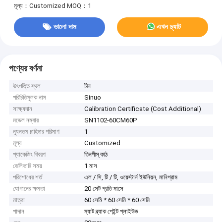
মূল্য：Customized
MOQ：1
ভালো দাম
এখন চ্যাট
পণ্যের বর্ণনা
উৎপত্তি স্থল
চীন
পরিচিতিমুলক নাম
Sinuo
সাক্ষ্যদান
Calibration Certificate (Cost Additional)
মডেল নম্বার
SN1102-60CM60P
ন্যূনতম চাহিদার পরিমাণ
1
মূল্য
Customized
প্যাকেজিং বিবরণ
তিনপীস্ কাঠ
ডেলিভারি সময়
1 মাস
পরিশোধের শর্ত
এল / সি, টি / টি, ওয়েস্টার্ন ইউনিয়ন, মানিগ্রাম
যোগানের ক্ষমতা
20 সেট প্রতি মাসে
মাত্রা
60 সেমি * 60 সেমি * 60 সেমি
পাদান
ম্যাট ব্ল্যাক পেইন্ট প্লাইউড