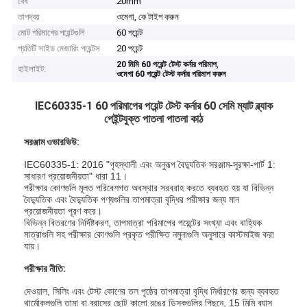
বেধ
20mm
তাপদ্বয়
ওমেগা, কে টাইপ করুন
মোট পরিমাপের পয়েন্টগুলি
60 পয়েন্ট
প্রতিটি সাইড মেজারিং পয়েন্টস
20 পয়েন্ট
,
20 মিমি 60 পয়েন্ট টেস্ট কর্নার পরিমাপ
হাইলাইট:
ওমেগা 60 পয়েন্ট টেস্ট কর্নার পরিমাপ করুন
IEC60335-1 60 পরিমাপের পয়েন্ট টেস্ট কর্নার 60 সেমি ম্যাট ব্ল্যাক
পেইন্টযুক্ত পাতলা পাতলা কাঠ
সরঞ্জাম ওভারভিউ:
IEC60335-1: 2016 "গৃহস্থালী এবং অনুরূপ বৈদ্যুতিক সরঞ্জাম-সুরক্ষা-পার্ট 1:
সাধারণ প্রয়োজনীয়তা" ধারা 11।
পরীক্ষার কোণগুলি মূলত পরিবেশগত অবস্থার সরবরাহ করতে ব্যবহৃত হয় যা বিভিন্ন
বৈদ্যুতিক এবং বৈদ্যুতিক পণ্যগুলির তাপমাত্রা বৃদ্ধির পরীক্ষার জন্য মান
প্রয়োজনীয়তা পূরণ করে।
বিভিন্ন বিতরণের নির্দিষ্টকরণ, তাপমাত্রা পরিমাপের পয়েন্টের সংখ্যা এবং বাহ্যিক
মাত্রাগুলি সহ পরীক্ষার কোণগুলি প্রকৃত পরীক্ষিত নমুনাগুলি অনুসারে কাস্টমাইজ করা
যায়।
পরীক্ষার নীতি:
দেওয়াল, সিলিং এবং টেস্ট কোণের তল পৃষ্ঠের তাপমাত্রা বৃদ্ধি নির্ধারণের জন্য ব্যবহৃত
থার্মোকলগুলি তামা বা ব্রাসের ছোট কালো রঙের ডিস্কগুলির পিছনে, 15 মিমি ব্যাস