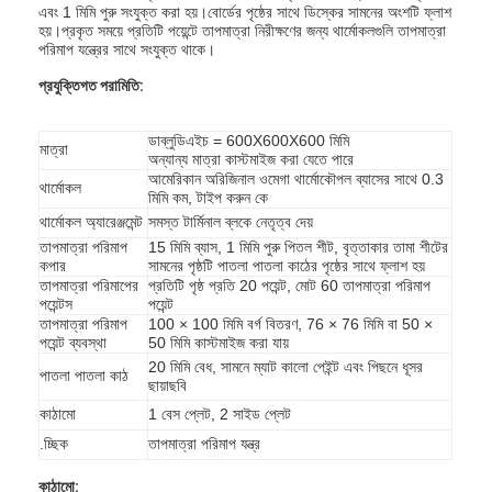
এবং 1 মিমি পুরু সংযুক্ত করা হয়।বোর্ডের পৃষ্ঠের সাথে ডিস্কের সামনের অংশটি ফ্লাশ
হয়।প্রকৃত সময়ে প্রতিটি পয়েন্টে তাপমাত্রা নিরীক্ষণের জন্য থার্মোকলগুলি তাপমাত্রা
পরিমাপ যন্ত্রের সাথে সংযুক্ত থাকে।
প্রযুক্তিগত পরামিতি:
ডাব্লুডিএইচ = 600X600X600 মিমি
মাত্রা
অন্যান্য মাত্রা কাস্টমাইজ করা যেতে পারে
আমেরিকান অরিজিনাল ওমেগা থার্মোকৌপল ব্যাসের সাথে 0.3
থার্মোকল
মিমি কম, টাইপ করুন কে
থার্মোকল অ্যারেঞ্জমেন্ট
সমস্ত টার্মিনাল ব্লকে নেতৃত্ব দেয়
তাপমাত্রা পরিমাপ
15 মিমি ব্যাস, 1 মিমি পুরু পিতল শীট, বৃত্তাকার তামা শীটের
কপার
সামনের পৃষ্ঠটি পাতলা পাতলা কাঠের পৃষ্ঠের সাথে ফ্লাশ হয়
তাপমাত্রা পরিমাপের
প্রতিটি পৃষ্ঠ প্রতি 20 পয়েন্ট, মোট 60 তাপমাত্রা পরিমাপ
পয়েন্টস
পয়েন্ট
তাপমাত্রা পরিমাপ
100 × 100 মিমি বর্গ বিতরণ, 76 × 76 মিমি বা 50 ×
পয়েন্ট ব্যবস্থা
50 মিমি কাস্টমাইজ করা যায়
20 মিমি বেধ, সামনে ম্যাট কালো পেইন্ট এবং পিছনে ধূসর
পাতলা পাতলা কাঠ
ছায়াছবি
কাঠামো
1 বেস প্লেট, 2 সাইড প্লেট
.চ্ছিক
তাপমাত্রা পরিমাপ যন্ত্র
কাঠামো: