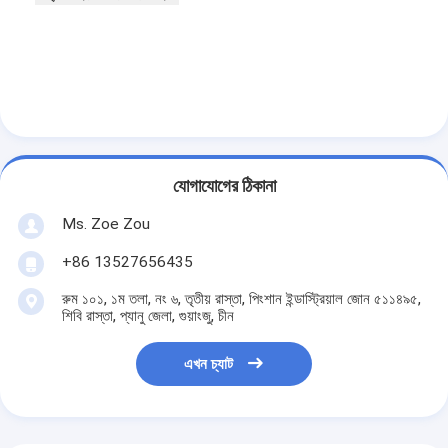
আমাদের সম্বন্ধে
কারখানা পরিদর্শন
গুণমান নিয়ন্ত্রণ
আমাদের সাথে যোগাযোগ
যোগাযোগের ঠিকানা
খবর
Ms. Zoe Zou
ব্লগ
+86 13527656435
রুম ১০১, ১ম তলা, নং ৬, তৃতীয় রাস্তা, পিংশান ইন্ডাস্ট্রিয়াল জোন ৫১১৪৯৫,
শিবি রাস্তা, প্যানু জেলা, গুয়াংজু, চীন
বৈদ্যুতিক সরঞ্জাম পরীক্ষার সরঞ্জাম
এখন চ্যাট
শক্তি দক্ষতা ল্যাব
যানবাহন পরীক্ষার সরঞ্জাম