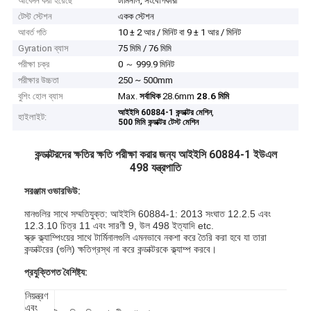
আবেদন করা হয়েছে
টার্মিনাল, সংযোগকারী
টেস্ট স্টেশন
একক স্টেশন
আবর্ত গতি
10 ± 2 আর / মিনিট বা 9 ± 1 আর / মিনিট
Gyration ব্যাস
75 মিমি / 76 মিমি
পরীক্ষা চক্র
0 ～ 999.9 মিনিট
পরীক্ষার উচ্চতা
250 ~ 500mm
বুশিং হোল ব্যাস
Max.
সর্বাধিক
28.6mm
28.6 মিমি
,
আইইসি 60884-1 কন্ডাক্টর মেশিন
হাইলাইট:
500 মিমি কন্ডাক্টর টেস্ট মেশিন
কন্ডাক্টরদের ক্ষতির ক্ষতি পরীক্ষা করার জন্য আইইসি 60884-1 ইউএল
498 যন্ত্রপাতি
সরঞ্জাম ওভারভিউ:
মানগুলির সাথে সম্মতিযুক্ত: আইইসি 60884-1: 2013 সংঘাত 12.2.5 এবং
12.3.10 চিত্র 11 এবং সারণী 9, উল 498 ইত্যাদি etc.
স্ক্রু ক্ল্যাম্পিংয়ের সাথে টার্মিনালগুলি এমনভাবে নকশা করে তৈরি করা হবে যা তারা
কন্ডাক্টরের (গুলি) ক্ষতিগ্রস্থ না করে কন্ডাক্টরকে ক্ল্যাম্প করবে।
প্রযুক্তিগত বৈশিষ্ট্য:
নিয়ন্ত্রণ
এবং