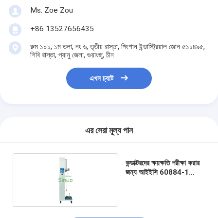
ব্যাটারি পরীক্ষার সরঞ্জাম
Ms. Zoe Zou
বৈদ্যুতিক ল্যাবের জন্য পরীক্ষার সরঞ্জাম
+86 13527656435
রুম ১০১, ১ম তলা, নং ৬, তৃতীয় রাস্তা, পিংশান ইন্ডাস্ট্রিয়াল জোন ৫১১৪৯৫,
লাইফ পরীক্ষক স্যুইচ করুন
শিবি রাস্তা, প্যানু জেলা, গুয়াংজু, চীন
নেতৃত্বে পরীক্ষার সরঞ্জাম
এখন চ্যাট
জল ইনগ্রিজ টেস্টিং সরঞ্জাম
পরিবেশগত পরীক্ষা চেম্বার
এর সেরা মূল্য পান
দাহ্যতা টেস্ট চেম্বার
MCB পরীক্ষার যন্ত্র
কন্ডাক্টরদের ক্ষয়ক্ষতি পরীক্ষা করার
জন্য আইইসি 60884-1
মেডিকেল ডিভাইস টেস্টিং সরঞ্জাম
যন্ত্রপাতি 10 ± 2 আরপিএম
IEC 62368 পরীক্ষার সরঞ্জাম