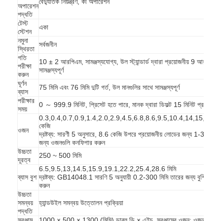
বৈদ্যুতিক নিয়ন্ত্রণ, কী অপারেশন
অপারেশন
পদ্ধতি
টেস্ট
একা
স্টেশন
নমুনা
সর্বজনীন
স্থিরতা
গতি
10 ± 2 আরপিএম, সামঞ্জস্যযোগ্য, উল স্ট্যান্ডার্ড দ্বারা প্রয়োজনীয় 9 আরপিএমে
পরীক্ষা
সামঞ্জস্যপূর্ণ
করুন
ঘূর্ণন
75 মিমি এবং 76 মিমি দুটি গর্ত, উল মানগুলির সাথে সামঞ্জস্যপূর্ণ
ব্যাস
পরীক্ষার
0 ～ 999.9 মিনিট, প্রিসেট হতে পারে, মানক দ্বারা ডিফল্ট 15 মিনিট প্রয়োজন
সময়
0.3,0.4,0.7,0.9,1.4,2.0,2.9,4.5,6.8,8.6,9.5,10.4,14,15,16,8
কেজি
ওজন
দ্রষ্টব্য: সারণী 5 অনুসারে, 8.6 কেজি উপরে প্রয়োজনীয় লোডের জন্য 1-300 মি
জন্য ওজনগুলি কনফিগার করুন
উচ্চতা
250 ~ 500 মিমি
দূরত্ব
6.5,9.5,13,14.5,15.9,19.1,22.2,25.4,28.6 মিমি
ব্যাস বুশ
দ্রষ্টব্য: GB14048.1 সারণি 5 অনুযায়ী 0.2-300 মিমি তারের জন্য বুশিংগুলি 
করুন
উচ্চতা
সমন্বয়
হ্যান্ডউইল সমন্বয় উত্তোলন প্রক্রিয়া
পদ্ধতি
সরঞ্জাম
1000 × 500 × 1300 (মিমি) ডাব্লু ডি × এইচ, সরঞ্জামের ওজন: ওজন কনফিগ