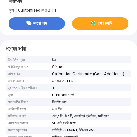
আরপিএম
মূল্য：Customized
MOQ：1
ভালো দাম
এখন চ্যাট
পণ্যের বর্ণনা
উৎপত্তি স্থল
চীন
পরিচিতিমুলক নাম
Sinuo
সাক্ষ্যদান
Calibration Certificate (Cost Additional)
মডেল নম্বার
এসএন 2111 এ 1
ন্যূনতম চাহিদার পরিমাণ
1
মূল্য
Customized
প্যাকেজিং বিবরণ
তিনপীস্ কাঠ
ডেলিভারি সময়
২ 0 দিন
পরিশোধের শর্ত
এল / সি, টি / টি, ওয়েস্টার্ন ইউনিয়ন, মানিগ্রাম
যোগানের ক্ষমতা
20 সেট প্রতি মাসে
প্রয়োগকৃত মান
আইইসি 60884-1, ইউএল 498