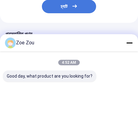
চ্যাট
প্রস্তাবিত পণ্য
Zoe Zou
4:52 AM
Good day, what product are you looking for?
আইইসি 60884-1 6-স্টেশন
আইইসি 60950-1 চিত্র
ইউএল ৬০৭৩-২০২১ ধ
সকেট তাপমাত্রা বৃদ্ধি পরীক্ষা
NAF.2 উইজ প্রোব জয়েন্ট
পিভি সংযোগকারী ধ্রুব
সরঞ্জাম হোম প্লাগ এবং সকেট
অ্যাক্সেসিবিলিটি টেস্ট প্রোব
টেস্টিং মেশিন
পরীক্ষা জন্য
কনফরম্যান্স টেস্টিং জন্য
ভালো দাম
ভালো দাম
ভালো দাম
বাড়ি
আমাদের
আমাদের সাথে যোগাযোগ
Desktop