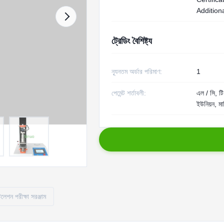
Additiona
ট্রেডিং বৈশিষ্ট্য
ন্যূনতম অর্ডার পরিমাণ:
1
পেমেন্ট শর্তাবলী:
এল / সি, টি /
ইউনিয়ন, মা
টলেশন পরীক্ষা সরঞ্জাম