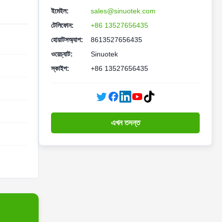
ইমেইল:
sales@sinuotek.com
টেলিফোন:
+86 13527656435
হোয়াটসঅ্যাপ:
8613527656435
ওয়েচ্যাট:
Sinuotek
স্কাইপ:
+86 13527656435
এখন তদন্ত