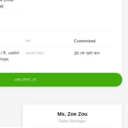
l)
দাম:
Customized
 টি, ওয়েস্টার্ন
সরবরাহ ক্ষমতা:
20 সেট প্রতি মাসে
নিগ্রাম
এ
খ
ন
ত
দ
ন
্
ত
Ms. Zoe Zou
Sales Manager