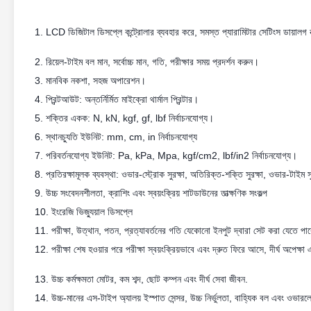
1. LCD ডিজিটাল ডিসপ্লে কন্ট্রোলার ব্যবহার করে, সমস্ত প্যারামিটার সেটিংস ডায়ালগ 
2. রিয়েল-টাইম বল মান, সর্বোচ্চ মান, গতি, পরীক্ষার সময় প্রদর্শন করুন।
3. মানবিক নকশা, সহজ অপারেশন।
4. প্রিন্টআউট: অন্তর্নির্মিত মাইক্রো থার্মাল প্রিন্টার।
5. শক্তির একক: N, kN, kgf, gf, lbf নির্বাচনযোগ্য।
6. স্থানচ্যুতি ইউনিট: mm, cm, in নির্বাচনযোগ্য
7. পরিবর্তনযোগ্য ইউনিট: Pa, kPa, Mpa, kgf/cm2, lbf/in2 নির্বাচনযোগ্য।
8. প্রতিরক্ষামূলক ব্যবস্থা: ওভার-স্ট্রোক সুরক্ষা, অতিরিক্ত-শক্তি সুরক্ষা, ওভার-টাইম সু
9. উচ্চ সংবেদনশীলতা, ক্রাশিং এবং স্বয়ংক্রিয় শাটডাউনের তাত্ক্ষণিক সংকল্প
10. ইংরেজি ভিজ্যুয়াল ডিসপ্লে
11. পরীক্ষা, উত্থান, পতন, প্রত্যাবর্তনের গতি যেকোনো ইনপুট দ্বারা সেট করা যেতে পার
12. পরীক্ষা শেষ হওয়ার পরে পরীক্ষা স্বয়ংক্রিয়ভাবে এবং দ্রুত ফিরে আসে, দীর্ঘ অপেক্ষা 
13. উচ্চ কর্মক্ষমতা মোটর, কম শব্দ, ছোট কম্পন এবং দীর্ঘ সেবা জীবন.
14. উচ্চ-মানের এস-টাইপ অ্যালয় ইস্পাত সেন্সর, উচ্চ নির্ভুলতা, বাহ্যিক বল এবং ওভা