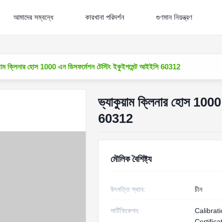
আমাদের সম্বন্ধে
কারখানা পরিদর্শন
গুণমান নিয়ন্ত্রণ
ুয়াম ক্লিনার হোস 1000 এন ডিসফর্মেশন টেস্টিং ইকুইপমেন্ট আইইসি 60312
ভ্যাকুয়াম ক্লিনার হোস 1000
60312
মৌলিক বৈশিষ্ট্য
উৎপত্তি স্থান:
চীন
সার্টিফিকেশন:
Calibrat
Certifica