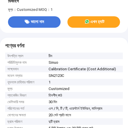
ডিভাইস
মূল্য：Customized
MOQ：1
ভালো দাম
এখন চ্যাট
পণ্যের বর্ণনা
উৎপত্তি স্থল
চীন
পরিচিতিমুলক নাম
Sinuo
সাক্ষ্যদান
Calibration Certificate (Cost Additional)
মডেল নম্বার
SN2123C
ন্যূনতম চাহিদার পরিমাণ
1
মূল্য
Customized
প্যাকেজিং বিবরণ
তিনপীস্ কাঠ
ডেলিভারি সময়
30 দিন
পরিশোধের শর্ত
এল / সি, টি / টি, ওয়েস্টার্ন ইউনিয়ন, মানিগ্রাম
যোগানের ক্ষমতা
20 সেট প্রতি মাসে
ড্রাম পরিমাণ
দুটি ড্রাম