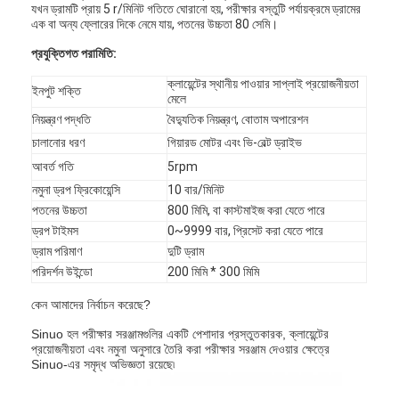
যখন ড্রামটি প্রায় 5 r/মিনিট গতিতে ঘোরানো হয়, পরীক্ষার বস্তুটি পর্যায়ক্রমে ড্রামের
এক বা অন্য ফ্লোরের দিকে নেমে যায়, পতনের উচ্চতা 80 সেমি।
প্রযুক্তিগত পরামিতি:
ক্লায়েন্টের স্থানীয় পাওয়ার সাপ্লাই প্রয়োজনীয়তা
ইনপুট শক্তি
মেলে
নিয়ন্ত্রণ পদ্ধতি
বৈদ্যুতিক নিয়ন্ত্রণ, বোতাম অপারেশন
চালানোর ধরণ
গিয়ারড মোটর এবং ভি-বেল্ট ড্রাইভ
আবর্ত গতি
5rpm
নমুনা ড্রপ ফ্রিকোয়েন্সি
10 বার/মিনিট
পতনের উচ্চতা
800 মিমি, বা কাস্টমাইজ করা যেতে পারে
ড্রপ টাইমস
0~9999 বার, প্রিসেট করা যেতে পারে
ড্রাম পরিমাণ
দুটি ড্রাম
পরিদর্শন উইন্ডো
200 মিমি * 300 মিমি
কেন আমাদের নির্বাচন করেছে?
Sinuo হল পরীক্ষার সরঞ্জামগুলির একটি পেশাদার প্রস্তুতকারক, ক্লায়েন্টের
প্রয়োজনীয়তা এবং নমুনা অনুসারে তৈরি করা পরীক্ষার সরঞ্জাম দেওয়ার ক্ষেত্রে
Sinuo-এর সমৃদ্ধ অভিজ্ঞতা রয়েছে৷