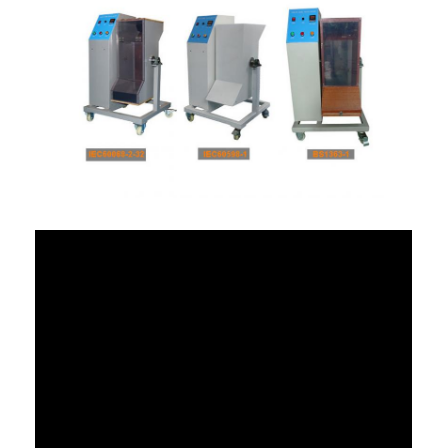
বাড়ি
পণ্য
ভিডিও