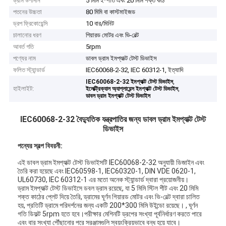
ড্রাম উপাদান
5 মিমি ইস্পাত এবং 20 মিমি শক্ত কাঠ
পতনের উচ্চতা
80 মিমি বা কাস্টমাইজড
ড্রপ ফ্রিকোয়েন্সি
10 বার/মিনিট
চালানোর ধরণ
গিয়ারড মোটর এবং ভি-বেল্ট
আবর্ত গতি
5rpm
পণ্যের নাম
ডাবল ড্রাম ইমপ্যাক্ট টেস্ট ডিভাইস
ফলিত স্ট্যান্ডার্ড
IEC60068-2-32, IEC 60312-1, ইত্যাদি
,
IEC60068-2-32 ইমপ্যাক্ট টেস্ট ডিভাইস
হাইলাইট:
,
ইলেক্ট্রিক্যাল অ্যাপ্লায়েন্স ইমপ্যাক্ট টেস্ট ডিভাইস
ডাবল ড্রাম ইমপ্যাক্ট টেস্ট ডিভাইস
IEC60068-2-32 বৈদ্যুতিক যন্ত্রপাতির জন্য ডাবল ড্রাম ইমপ্যাক্ট টেস্ট
ডিভাইস
পন্যের স্বল্প বিবরনী:
এই ডাবল ড্রাম ইমপ্যাক্ট টেস্ট ডিভাইসটি IEC60068-2-32 অনুযায়ী ডিজাইন এবং
তৈরি করা হয়েছে এবং IEC60598-1, IEC60320-1, DIN VDE 0620-1,
UL60730, IEC 60312-1 এর মতো অনেক স্ট্যান্ডার্ড দ্বারা প্রয়োজনীয়।
ড্রাম ইমপ্যাক্ট টেস্ট ডিভাইসে ডবল ড্রাম রয়েছে, যা 5 মিমি স্টিল শীট এবং 20 মিমি
শক্ত কাঠের প্লেট দিয়ে তৈরি, ড্রামের ঘূর্ণন গিয়ারড মোটর এবং ভি-বেল্ট দ্বারা চালিত
হয়, প্রতিটি ড্রামে পরিদর্শনের জন্য একটি 200*300 মিমি উইন্ডো রয়েছে। , ঘূর্ণন
গতি ডিফল্ট 5rpm হতে হবে।পরীক্ষার মেশিনটি ড্রপের সংখ্যা পূর্বনির্ধারণ করতে পারে
এবং বার সংখ্যা পৌঁছানোর পরে সরঞ্জামগুলি স্বয়ংক্রিয়ভাবে বন্ধ হয়ে যাবে।