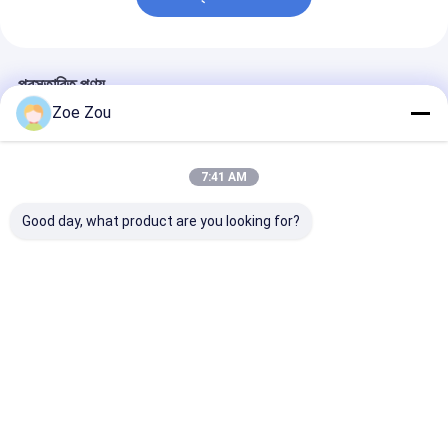
প্রস্তাবিত পণ্য
Zoe Zou
7:41 AM
Good day, what product are you looking for?
আইইসি ৬০৩৩৫-১ ধারা ২২.৫
IEC 60335-2-7 বৈদ্যুতিক
আইইসি ৬০৩৩৫-১ ধার
অবশিষ্ট ভোল্টেজ পরীক্ষক পরীক্ষার
ওয়াশিং মেশিনের দরজার জন্য
তাপমাত্রা বৃদ্ধি পরীক্ষা
পরিসীমা ৫-১৫০ ভি পরীক্ষার
স্থায়িত্ব পরীক্ষার সরঞ্জাম
কালো পরীক্ষার কোণ
প্রতিবন্ধকতা ≥১০০০ এমওএম
ভালো দাম
ভালো দাম
ভালো দাম
বাড়ি
আমাদের
আমাদের সাথে যোগাযোগ
Desktop
Site
সম্পর্কে
করুন