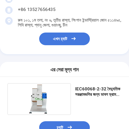
ব্যাটারি পরীক্ষার সরঞ্জাম
+86 13527656435
বৈদ্যুতিক ল্যাবের জন্য পরীক্ষার সরঞ্জাম
রুম ১০১, ১ম তলা, নং ৬, তৃতীয় রাস্তা, পিংশান ইন্ডাস্ট্রিয়াল জোন ৫১১৪৯৫,
শিবি রাস্তা, প্যানু জেলা, গুয়াংজু, চীন
লাইফ পরীক্ষক স্যুইচ করুন
এখন চ্যাট
নেতৃত্বে পরীক্ষার সরঞ্জাম
জল ইনগ্রিজ টেস্টিং সরঞ্জাম
পরিবেশগত পরীক্ষা চেম্বার
এর সেরা মূল্য পান
দাহ্যতা টেস্ট চেম্বার
IEC60068-2-32 বৈদ্যুতিক
MCB পরীক্ষার যন্ত্র
সরঞ্জামগুলির জন্য ডাবল ড্রাম
ইমপ্যাক্ট টেস্ট ডিভাইস
মেডিকেল ডিভাইস টেস্টিং সরঞ্জাম
IEC 62368 পরীক্ষার সরঞ্জাম
চ্যাট