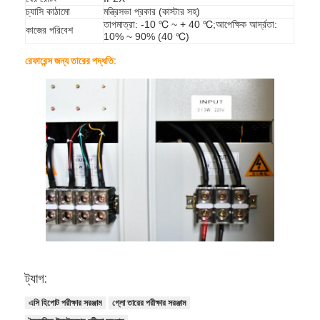
চ্যাসি কাঠামো
মন্ত্রিসভা প্রকার (কাস্টার সহ)
আমাদের সম্বন্ধে
তাপমাত্রা: -10 ℃ ~ + 40 ℃;আপেক্ষিক আর্দ্রতা:
কাজের পরিবেশ
10% ~ 90% (40 ℃)
কারখানা পরিদর্শন
রেফারেন্স জন্য তারের পদ্ধতি:
গুণমান নিয়ন্ত্রণ
আমাদের সাথে যোগাযোগ
খবর
ব্লগ
বৈদ্যুতিক সরঞ্জাম পরীক্ষার সরঞ্জাম
শক্তি দক্ষতা ল্যাব
ট্যাগ:
যানবাহন পরীক্ষার সরঞ্জাম
এসি হিপোট পরীক্ষার সরঞ্জাম
গ্লো তারের পরীক্ষার সরঞ্জাম