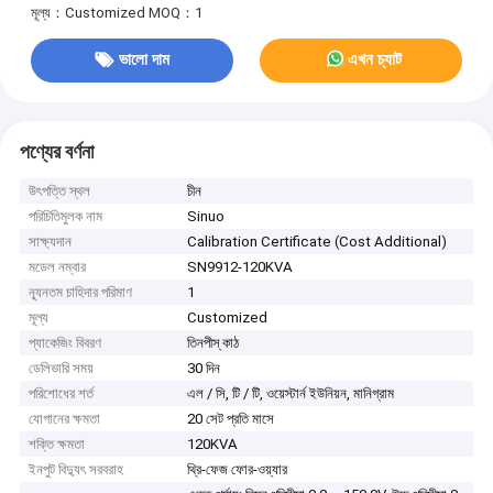
মূল্য：Customized
MOQ：1
ভালো দাম
এখন চ্যাট
পণ্যের বর্ণনা
উৎপত্তি স্থল
চীন
পরিচিতিমুলক নাম
Sinuo
সাক্ষ্যদান
Calibration Certificate (Cost Additional)
মডেল নম্বার
SN9912-120KVA
ন্যূনতম চাহিদার পরিমাণ
1
মূল্য
Customized
প্যাকেজিং বিবরণ
তিনপীস্ কাঠ
ডেলিভারি সময়
30 দিন
পরিশোধের শর্ত
এল / সি, টি / টি, ওয়েস্টার্ন ইউনিয়ন, মানিগ্রাম
যোগানের ক্ষমতা
20 সেট প্রতি মাসে
শক্তি ক্ষমতা
120KVA
ইনপুট বিদ্যুৎ সরবরাহ
থ্রি-ফেজ ফোর-ওয়্যার