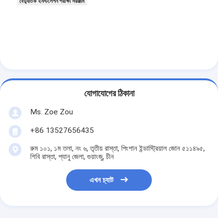
বৈদ্যুতিক ইনস্টলেশন পরীক্ষা সরঞ্জাম
ব্যাটারি পরীক্ষার সরঞ্জাম
বৈদ্যুতিক ল্যাবের জন্য পরীক্ষার সরঞ্জাম
লাইফ পরীক্ষক স্যুইচ করুন
নেতৃত্বে পরীক্ষার সরঞ্জাম
জল ইনগ্রিজ টেস্টিং সরঞ্জাম
যোগাযোগের ঠিকানা
Ms. Zoe Zou
পরিবেশগত পরীক্ষা চেম্বার
+86 13527656435
দাহ্যতা টেস্ট চেম্বার
রুম ১০১, ১ম তলা, নং ৬, তৃতীয় রাস্তা, পিংশান ইন্ডাস্ট্রিয়াল জোন ৫১১৪৯৫,
শিবি রাস্তা, প্যানু জেলা, গুয়াংজু, চীন
MCB পরীক্ষার যন্ত্র
মেডিকেল ডিভাইস টেস্টিং সরঞ্জাম
এখন চ্যাট
IEC 62368 পরীক্ষার সরঞ্জাম