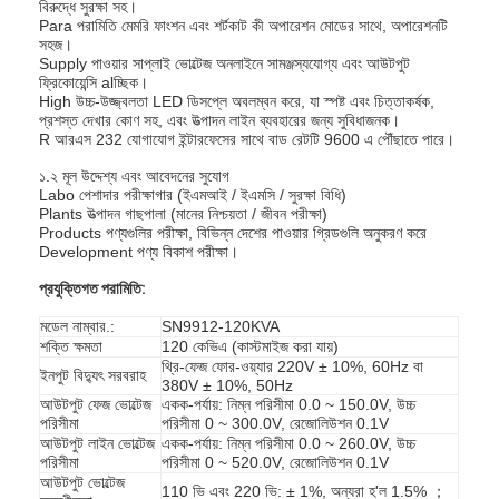
বিরুদ্ধে সুরক্ষা সহ।
Para পরামিতি মেমরি ফাংশন এবং শর্টকাট কী অপারেশন মোডের সাথে, অপারেশনটি
সহজ।
Supply পাওয়ার সাপ্লাই ভোল্টেজ অনলাইনে সামঞ্জস্যযোগ্য এবং আউটপুট
ফ্রিকোয়েন্সি alচ্ছিক।
High উচ্চ-উজ্জ্বলতা LED ডিসপ্লে অবলম্বন করে, যা স্পষ্ট এবং চিত্তাকর্ষক,
প্রশস্ত দেখার কোণ সহ, এবং উত্পাদন লাইন ব্যবহারের জন্য সুবিধাজনক।
R আরএস 232 যোগাযোগ ইন্টারফেসের সাথে বাড রেটটি 9600 এ পৌঁছাতে পারে।
১.২ মূল উদ্দেশ্য এবং আবেদনের সুযোগ
Labo পেশাদার পরীক্ষাগার (ইএমআই / ইএমসি / সুরক্ষা বিধি)
Plants উত্পাদন গাছপালা (মানের নিশ্চয়তা / জীবন পরীক্ষা)
Products পণ্যগুলির পরীক্ষা, বিভিন্ন দেশের পাওয়ার গ্রিডগুলি অনুকরণ করে
Development পণ্য বিকাশ পরীক্ষা।
প্রযুক্তিগত পরামিতি:
মডেল নাম্বার.:
SN9912-120KVA
শক্তি ক্ষমতা
120 কেভিএ (কাস্টমাইজ করা যায়)
থ্রি-ফেজ ফোর-ওয়্যার 220V ± 10%, 60Hz বা
ইনপুট বিদ্যুৎ সরবরাহ
380V ± 10%, 50Hz
আউটপুট ফেজ ভোল্টেজ
একক-পর্যায়: নিম্ন পরিসীমা 0.0 ~ 150.0V, উচ্চ
পরিসীমা
পরিসীমা 0 ~ 300.0V, রেজোলিউশন 0.1V
আউটপুট লাইন ভোল্টেজ
একক-পর্যায়: নিম্ন পরিসীমা 0.0 ~ 260.0V, উচ্চ
পরিসীমা
পরিসীমা 0 ~ 520.0V, রেজোলিউশন 0.1V
আউটপুট ভোল্টেজ
110 ভি এবং 220 ভি: ± 1%, অন্যরা হ'ল 1.5% ；