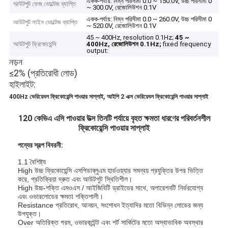
একক-পর্যায়: নিম্ন পরিসীমা 0.0 ~ 150.0V, উচ্চ পরিসীমা 0
আউটপুট ফেজ ভোল্টেজ ব্যাপ্তি
~ 300.0V, রেজোলিউশন 0.1V
একক-পর্যায়: নিম্ন পরিসীমা 0.0 ~ 260.0V, উচ্চ পরিসীমা 0
আউটপুট লাইন ভোল্টেজ ব্যাপ্তি
~ 520.0V, রেজোলিউশন 0.1V
45 ~ 400Hz, resolution 0.1Hz;
45 ~
আউটপুট ফ্রিকোয়েন্সি
400Hz, রেজোলিউশন 0.1Hz;
fixed frequency
output:
নড়ন
≤2% (প্রতিরোধী লোড)
হাইলাইট:
,
400Hz ভেরিয়েবল ফ্রিকোয়েন্সি পাওয়ার সাপ্লাই
আইপি 2 এক্স ভেরিয়েবল ফ্রিকোয়েন্সি পাওয়ার সাপ্লাই
120 কেভিএ এসি পাওয়ার উত্স তিনটি পর্যায়ে বৃহত ক্ষমতা ধারণের পরিবর্তনশীল
ফ্রিকোয়েন্সি পাওয়ার সাপ্লাই
পন্যের স্বল্প বিবরনী:
1.1 বৈশিষ্ট্য
High উচ্চ ফ্রিকোয়েন্সি এসপিডাব্লুএম হার্ডওয়্যার সমন্বয় প্রযুক্তির উপর ভিত্তি
করে, প্রতিক্রিয়া দ্রুত এবং আউটপুট স্থিতিশীল।
High উচ্চ-শক্তি এমওএস / আইজিবিটি ড্রাইভের সাথে, অপারেশনটি নির্ভরযোগ্য
এবং ওভারলোডের ক্ষমতা শক্তিশালী।
Resistance প্রতিরোধ, আনয়ন, সংশোধন ইত্যাদির মতো বিভিন্ন লোডের জন্য
উপযুক্ত।
Over অতিরিক্ত গরম, ওভারকন্টেন্ট এবং শর্ট সার্কিটের মতো অস্বাভাবিক অবস্থার