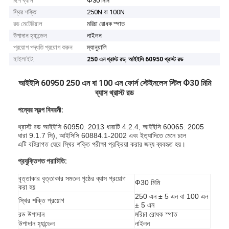
ছিপ ব্যাস
Ф30 মিমি
স্থির শক্তি
250N বা 100N
রড মেটেরিয়াল
মরিচা রোধক স্পাত
উপাদান হ্যান্ডেল
নাইলন
প্রয়োগ পদ্ধতি প্রয়োগ করুন
ম্যানুয়ালি
হাইলাইট:
,
250 এন থ্রাস্ট রড
আইইসি 60950 থ্রাস্ট রড
আইইসি 60950 250 এন বা 100 এন ফোর্স স্টেইনলেস স্টিল Ф30 মিমি
ব্যাস থ্রাস্ট রড
পন্যের স্বল্প বিবরনী:
থ্রাস্ট রড আইইসি 60950: 2013 ধারাটি 4.2.4, আইইসি 60065: 2005
ধারা 9.1.7 সি), আইসিসি 60884.1-2002 এবং ইত্যাদিতে মেনে চলে
এটি বহিরাগত ঘেরে স্থির শক্তি পরীক্ষা প্রক্রিয়া করার জন্য ব্যবহৃত হয়।
প্রযুক্তিগত পরামিতি:
বৃত্তাকার বৃত্তাকার সমতল পৃষ্ঠের ব্যাস প্রয়োগ
Ф30 মিমি
করা হয়
250 এন ± 5 এন বা 100 এন
স্থির শক্তি প্রয়োগ
± 5 এন
রড উপাদান
মরিচা রোধক স্পাত
উপাদান হ্যান্ডেল
নাইলন