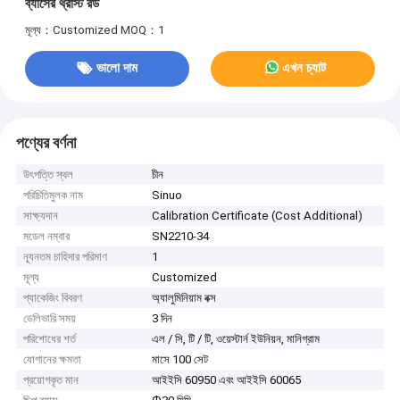
ব্যাসের থ্রাস্ট রড
মূল্য：Customized
MOQ：1
ভালো দাম
এখন চ্যাট
পণ্যের বর্ণনা
উৎপত্তি স্থল
চীন
পরিচিতিমুলক নাম
Sinuo
সাক্ষ্যদান
Calibration Certificate (Cost Additional)
মডেল নম্বার
SN2210-34
ন্যূনতম চাহিদার পরিমাণ
1
মূল্য
Customized
প্যাকেজিং বিবরণ
অ্যালুমিনিয়াম বক্স
ডেলিভারি সময়
3 দিন
পরিশোধের শর্ত
এল / সি, টি / টি, ওয়েস্টার্ন ইউনিয়ন, মানিগ্রাম
যোগানের ক্ষমতা
মাসে 100 সেট
প্রয়োগকৃত মান
আইইসি 60950 এবং আইইসি 60065