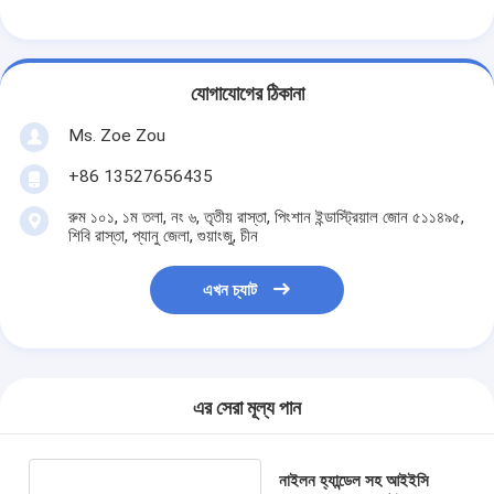
যোগাযোগের ঠিকানা
Ms. Zoe Zou
+86 13527656435
রুম ১০১, ১ম তলা, নং ৬, তৃতীয় রাস্তা, পিংশান ইন্ডাস্ট্রিয়াল জোন ৫১১৪৯৫,
শিবি রাস্তা, প্যানু জেলা, গুয়াংজু, চীন
এখন চ্যাট
বাড়ি
এর সেরা মূল্য পান
পণ্য
ভিডিও
নাইলন হ্যান্ডেল সহ আইইসি