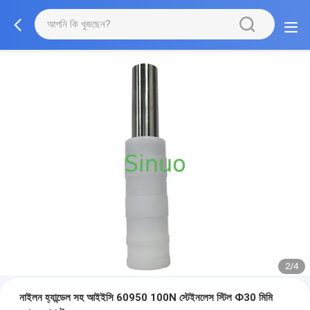
2/4
নাইলন হ্যান্ডেল সহ আইইসি 60950 100N স্টেইনলেস স্টিল Ф30 মিমি