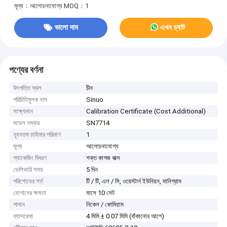
মূল্য：আলোচনাযোগ্য
MOQ：1
ভালো দাম
এখন চ্যাট
পণ্যের বর্ণনা
উৎপত্তি স্থল
চীন
পরিচিতিমুলক নাম
Sinuo
সাক্ষ্যদান
Calibration Certificate (Cost Additional)
মডেল নম্বার
SN7714
ন্যূনতম চাহিদার পরিমাণ
1
মূল্য
আলোচনাযোগ্য
প্যাকেজিং বিবরণ
শক্ত কাগজ বাক্স
ডেলিভারি সময়
5 দিন
পরিশোধের শর্ত
টি / টি, এল / সি, ওয়েস্টার্ন ইউনিয়ন, মানিগ্রাম
যোগানের ক্ষমতা
মাসে 10 সেট
পাদান
নিকেল / কোমিয়াম
ব্যাসরেখা
4 মিমি ± 0.07 মিমি (বাঁকানোর আগে)