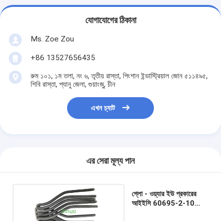
আমাদের সম্বন্ধে
যোগাযোগের ঠিকানা
কারখানা পরিদর্শন
Ms. Zoe Zou
গুণমান নিয়ন্ত্রণ
+86 13527656435
আমাদের সাথে যোগাযোগ
রুম ১০১, ১ম তলা, নং ৬, তৃতীয় রাস্তা, পিংশান ইন্ডাস্ট্রিয়াল জোন ৫১১৪৯৫,
শিবি রাস্তা, প্যানু জেলা, গুয়াংজু, চীন
খবর
এখন চ্যাট
ব্লগ
এর সেরা মূল্য পান
বৈদ্যুতিক সরঞ্জাম পরীক্ষার সরঞ্জাম
শক্তি দক্ষতা ল্যাব
গ্লো - ওয়্যার ইউ প্রকারের
আইইসি 60695-2-10
যানবাহন পরীক্ষার সরঞ্জাম
নিকেল ক্রোমিয়াম উপাদান