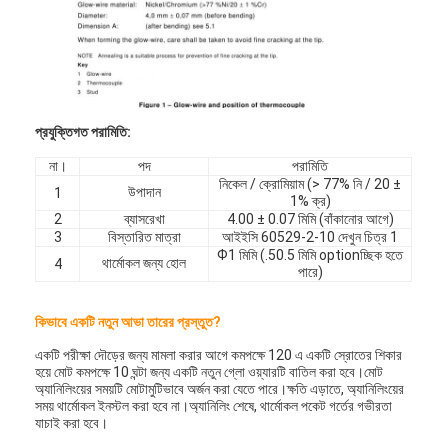
প্রযুক্তিগত পরামিতি:
না।
পদ
পরামিতি
নিকেল / ক্রোমিয়াম (> 77% নি / 20 ±
উপাদান
1
1% ক্র)
2
ব্যাসরেখা
4.00 ± 0.07 মিমি (বাঁকানোর আগে)
3
বিস্তারিত মাত্রা
আইইসি 60529-2-10 দেখুন চিত্র 1
Ф1 মিমি (.50.5 মিমি optionচ্ছিক হতে
থার্মোকল জন্য হোল
4
পারে)
কিভাবে একটি নতুন আভা তারের প্রস্তুত?
একটি পরীক্ষা দৌড়ের জন্য মামলা করার আগে কমপক্ষে 120 এ একটি স্রোতের শিকার
হয়ে মোট কমপক্ষে 10 ঘন্টা জন্য একটি নতুন গ্লো ওয়্যারটি বাতিল করা হবে।মোট
অ্যানিলিংয়ের সময়টি মোটামুটিভাবে অর্জন করা যেতে পারে।ক্ষতি এড়াতে, অ্যানিলিংয়ের
সময় থার্মোকল ইনস্টল করা হবে না।অ্যানিলিং শেষে, থার্মোকল পকেট গর্তের গভীরতা
যাচাই করা হবে।