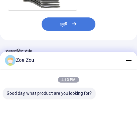
ব্যাটারি পরীক্ষার সরঞ্জাম
বৈদ্যুতিক ল্যাবের জন্য পরীক্ষার সরঞ্জাম
চ্যাট
লাইফ পরীক্ষক স্যুইচ করুন
নেতৃত্বে পরীক্ষার সরঞ্জাম
প্রস্তাবিত পণ্য
জল ইনগ্রিজ টেস্টিং সরঞ্জাম
Zoe Zou
পরিবেশগত পরীক্ষা চেম্বার
4:13 PM
দাহ্যতা টেস্ট চেম্বার
Good day, what product are you looking for?
MCB পরীক্ষার যন্ত্র
CSA C22.2 নং 149 ক্লজ
IEC 60884-1 লিকেজ
আইইসি 60112 প্রু
মেডিকেল ডিভাইস টেস্টিং সরঞ্জাম
6.14 বৈদ্যুতিক খেলনা লাইভ
ট্র্যাকিং টেস্ট ইকুইপমেন্ট
তুলনামূলক ট্র্যাকিং সূচ
পার্ট ঘরের জ্বলনযোগ্যতা টেস্ট
ইনসুলেটিং ম্যাটেরিয়ালের জন্য
পরীক্ষার সরঞ্জাম পিএলসি 
চেম্বার
জ্বলনযোগ্যতা পরীক্ষা
ট্র্যাকিং টেস্ট চেম্বার
IEC 62368 পরীক্ষার সরঞ্জাম
ভালো দাম
ভালো দাম
ভালো দাম