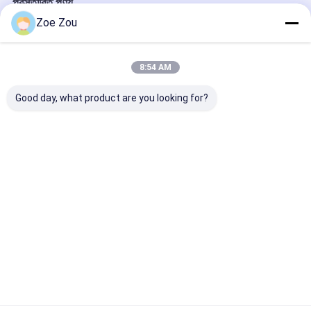
প্রস্তাবিত পণ্য
Zoe Zou
8:54 AM
Good day, what product are you looking for?
আইইসি 60884-1 6-স্টেশন
আইইসি 60950-1 চিত্র
ইউএল ৬০৭৩-২০২১ ধ
সকেট তাপমাত্রা বৃদ্ধি পরীক্ষা
NAF.2 উইজ প্রোব জয়েন্ট
পিভি সংযোগকারী ধ্রুব
সরঞ্জাম হোম প্লাগ এবং সকেট
অ্যাক্সেসিবিলিটি টেস্ট প্রোব
টেস্টিং মেশিন
পরীক্ষা জন্য
কনফরম্যান্স টেস্টিং জন্য
ভালো দাম
ভালো দাম
ভালো দাম
বাড়ি
আমাদের
আমাদের সাথে যোগাযোগ
Desktop
Site
সম্পর্কে
করুন
সাইট ম্যাপ
গোপনীয়তা নীতি
গুণ
বৈদ্যুতিক সরঞ্জাম পরীক্ষার সরঞ্জাম
চীন কারখানা.Copyright © 2026 Sinuo Testing
Equipment Co. , Limited. All Rights Reserved.