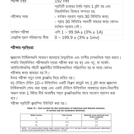
পরীক্ষা চক্র
192 চক্র
প্রতিটি চক্রের দৈর্ঘ্য প্রায় 1 ঘন্টা হয় এবং
নিম্নলিখিত হিসাবে সম্পন্ন হয়:
পরীক্ষার সময়
- বর্তমান প্রবাহ প্রায় 30 মিনিটের জন্য;
- প্রায় 30 মিনিটের পরবর্তী সময়ের জন্য কোনও
বর্তমান প্রবাহ নেই।
বর্তমান পরীক্ষা
এসি 1 ~ 99.9A ± (3% ± 1A)
ভোল্টেজ ড্রপ পরিমাপের সীমা
0 ~ 199,9 ± (3% ± 1mv)
পরীক্ষার প্রক্রিয়া:
স্ক্রুলেস টার্মিনালগুলি সাধারণ ব্যবহারে বৈদ্যুতিক এবং তাপীয় চাপগুলিকে সহ্য করবে।
সম্মতি নিম্নলিখিত পরীক্ষাগুলি দ্বারা পরীক্ষা করা হয় ক) এবং খ), যা সকেট-
আউটলেটগুলির পাঁচটি স্ক্রুবিহীন টার্মিনালগুলিতে পরিচালিত হয় যা অন্য কোনও
পরীক্ষার জন্য ব্যবহৃত হয় নি।
উভয় পরীক্ষা নতুন তামা কন্ডাক্টর দিয়ে বাহিত হয়।
ক) টেবিলে টেবিল 10-এ উল্লিখিত একটি বিকল্প কারেন্ট সহ 1 ঘন্টা জন্য স্ক্রুলেস
টার্মিনালগুলি লোড করা হচ্ছে এবং একই টেবিলে উল্লিখিত নামমাত্র ক্রস-বিভাগীয়
অঞ্চল থাকা 1 মিটার দীর্ঘ অনমনীয় শক্ত কন্ডাক্টরগুলির সাথে সংযোগ স্থাপন করা
হবে।
পরীক্ষা প্রতিটি ক্ল্যাম্পিং ইউনিটে করা হয়।