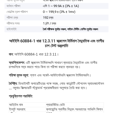
পরিক্ষা মূলক নমুনা
সকেট স্ক্রুলেস টার্মিনালগুলি প্লাগ করুন
বর্তমান পরীক্ষা
এসি 1 ~ 99.9A ± (3% ± 1A)
ভোল্টেজ ড্রপ পরিমাপ
0 ~ 199,9 ± (3% ± 1mv)
পরীক্ষা চক্র
192 চক্র
পরীক্ষার সময়
1 ঘন্টা / চক্র
হাইলাইট:
,
ধৈর্য পরীক্ষক স্যুইচ করুন
লাইফ টেস্টিং মেশিন স্যুইচ করুন
আইইসি 60884-1 ধারা 12.3.11 স্ক্রুলেস টার্মিনাল বৈদ্যুতিক এবং তাপীয়
চাপ টেস্ট যন্ত্রপাতি
মান:
আইইসি 60884-1 ধারা 12.3.11।
অ্যাপ্লিকেশন:
এটি স্ক্রুলেস টার্মিনালগুলি সাধারণ ব্যবহারে বৈদ্যুতিক এবং তাপীয়
চাপগুলিকে সহ্য করতে পারে কিনা তা পরীক্ষা করতে ব্যবহৃত হয়।
পরিক্ষা মূলক নমুনা:
প্লাগ এবং সকেট-আউটলেটগুলি স্ক্রুলেস টার্মিনালগুলি।
বৈশিষ্ট্য:
ডিভাইসটি অপারেটিংয়ের পক্ষে সহজ, লোড কারেন্টটি স্টেপলেস অ্যাডজাস্টেবল
,,, নমুনার ফিক্সচারটি স্ট্যান্ডার্ড প্রয়োজনীয়তা অনুসারে তৈরি করা হবে।
প্রযুক্তিগত পরামিতি:
আইটেম নাম
প্যারামিটার ডেটা
ইনপুট সরবরাহ
ক্লায়েন্টের স্থানীয় বিদ্যুৎ সরবরাহের শর্তগুলি মিলান