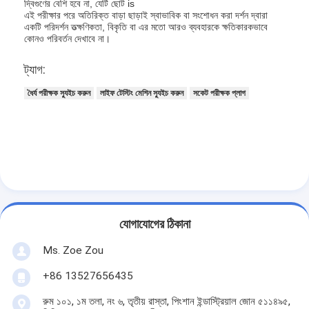
দ্বিগুণের বেশি হবে না, যেটি ছোট is
আমাদের সম্বন্ধে
এই পরীক্ষার পরে অতিরিক্ত বাড়া ছাড়াই স্বাভাবিক বা সংশোধন করা দর্শন দ্বারা
একটি পরিদর্শন তত্ক্ষণিকতা, বিকৃতি বা এর মতো আরও ব্যবহারকে ক্ষতিকারকভাবে
কোনও পরিবর্তন দেখাবে না।
কারখানা পরিদর্শন
ট্যাগ:
গুণমান নিয়ন্ত্রণ
ধৈর্য পরীক্ষক স্যুইচ করুন
লাইফ টেস্টিং মেশিন স্যুইচ করুন
সকেট পরীক্ষক প্লাগ
আমাদের সাথে যোগাযোগ
খবর
ব্লগ
যোগাযোগের ঠিকানা
বৈদ্যুতিক সরঞ্জাম পরীক্ষার সরঞ্জাম
Ms. Zoe Zou
শক্তি দক্ষতা ল্যাব
+86 13527656435
যানবাহন পরীক্ষার সরঞ্জাম
রুম ১০১, ১ম তলা, নং ৬, তৃতীয় রাস্তা, পিংশান ইন্ডাস্ট্রিয়াল জোন ৫১১৪৯৫,