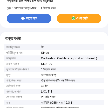
বৈদ্যুতিক এবং তাপীয় চাপ টেস্ট যন্ত্রপাতি
মূল্য：আলোচনাযোগ্য
MOQ：1 বিন্যাস করুন
ভালো দাম
এখন চ্যাট
পণ্যের বর্ণনা
উৎপত্তি স্থল
চীন
পরিচিতিমুলক নাম
Sinuo
সাক্ষ্যদান
Calibration Certificate(cost additional )
মডেল নম্বার
SN2109
ন্যূনতম চাহিদার পরিমাণ
1 বিন্যাস করুন
মূল্য
আলোচনাযোগ্য
প্যাকেজিং বিবরণ
স্ট্যান্ডার্ড এক্সপোর্টিং প্লাইউড কেস
ডেলিভারি সময়
৩০ দিন
পরিশোধের শর্ত
L/C, T T
যোগানের ক্ষমতা
20 সেট / মাস
মান
আইইসি 60884 ধারা 12.3.11