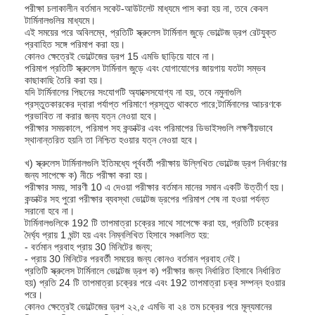
পরীক্ষা চলাকালীন বর্তমান সকেট-আউটলেট মাধ্যমে পাস করা হয় না, তবে কেবল
টার্মিনালগুলির মাধ্যমে।
এই সময়ের পরে অবিলম্বে, প্রতিটি স্ক্রুলেস টার্মিনাল জুড়ে ভোল্টেজ ড্রপ রেটযুক্ত
প্রবাহিত সঙ্গে পরিমাপ করা হয়।
কোনও ক্ষেত্রেই ভোল্টেজের ড্রপ 15 এমভি ছাড়িয়ে যাবে না।
পরিমাপ প্রতিটি স্ক্রুলেস টার্মিনাল জুড়ে এবং যোগাযোগের জায়গায় যতটা সম্ভব
কাছাকাছি তৈরি করা হয়।
যদি টার্মিনালের পিছনের সংযোগটি অ্যাক্সেসযোগ্য না হয়, তবে নমুনাগুলি
প্রস্তুতকারকের দ্বারা পর্যাপ্ত পরিমাণে প্রস্তুত থাকতে পারে;টার্মিনালের আচরণকে
প্রভাবিত না করার জন্য যত্ন নেওয়া হবে।
পরীক্ষার সময়কালে, পরিমাপ সহ কন্ডাক্টর এবং পরিমাপের ডিভাইসগুলি লক্ষণীয়ভাবে
স্থানান্তরিত হয়নি তা নিশ্চিত হওয়ার যত্ন নেওয়া হবে।
খ) স্ক্রুলেস টার্মিনালগুলি ইতিমধ্যে পূর্ববর্তী পরীক্ষায় উল্লিখিত ভোল্টেজ ড্রপ নির্ধারণের
জন্য সাপেক্ষে ক) নীচে পরীক্ষা করা হয়।
পরীক্ষার সময়, সারণী 10 এ দেওয়া পরীক্ষার বর্তমান মানের সমান একটি উত্তীর্ণ হয়।
কন্ডাক্টর সহ পুরো পরীক্ষার ব্যবস্থা ভোল্টেজ ড্রপের পরিমাপ শেষ না হওয়া পর্যন্ত
সরানো হবে না।
টার্মিনালগুলিকে 192 টি তাপমাত্রা চক্রের সাথে সাপেক্ষে করা হয়, প্রতিটি চক্রের
বাড়ি
দৈর্ঘ্য প্রায় 1 ঘন্টা হয় এবং নিম্নলিখিত হিসাবে সঞ্চালিত হয়:
- বর্তমান প্রবাহ প্রায় 30 মিনিটের জন্য;
- প্রায় 30 মিনিটের পরবর্তী সময়ের জন্য কোনও বর্তমান প্রবাহ নেই।
পণ্য
প্রতিটি স্ক্রুলেস টার্মিনালে ভোল্টেজ ড্রপ ক) পরীক্ষার জন্য নির্ধারিত হিসাবে নির্ধারিত
হয়) প্রতি 24 টি তাপমাত্রা চক্রের পরে এবং 192 তাপমাত্রা চক্র সম্পন্ন হওয়ার
পরে।
ভিডিও
কোনও ক্ষেত্রেই ভোল্টেজের ড্রপ ২২,৫ এমভি বা ২৪ তম চক্রের পরে মূল্যমানের