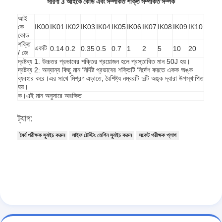
সারণী 3 আইকে কোড এবং সম্পর্কিত শক্তি সম্পর্কিত সম্পর্ক
আই
কে
IK00
IK01
IK02
IK03
IK04
IK05
IK06
IK07
IK08
IK09
IK10
কোড
শক্তি
একটি
0.14
0.2
0.35
0.5
0.7
1
2
5
10
20
/ জে
দ্রষ্টব্য 1. উচ্চতর প্রভাবের শক্তির প্রয়োজন হলে প্রস্তাবিত মান 50J হয়।
দ্রষ্টব্য 2: অন্যান্য কিছু মান নির্দিষ্ট প্রভাবের শক্তিটি নির্দেশ করতে একক অঙ্ক
ব্যবহার করে।এর সাথে মিশ্রণ এড়াতে, বৈশিষ্ট্য নম্বরটি দুটি অঙ্ক দ্বারা উপস্থাপিত
হয়।
ক।এই মান অনুসারে অরক্ষিত
ট্যাগ:
ধৈর্য পরীক্ষক স্যুইচ করুন
লাইফ টেস্টিং মেশিন স্যুইচ করুন
সকেট পরীক্ষক প্লাগ