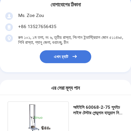
যোগাযোগের ঠিকানা
Ms. Zoe Zou
+86 13527656435
রুম ১০১, ১ম তলা, নং ৬, তৃতীয় রাস্তা, পিংশান ইন্ডাস্ট্রিয়াল জোন ৫১১৪৯৫,
শিবি রাস্তা, প্যানু জেলা, গুয়াংজু, চীন
এখন চ্যাট
এর সেরা মূল্য পান
আইইসি 60068-2-75 স্যুইচ
লাইফ টেস্টার পেন্ডুলাম হাতুয়াল নিম্ন
/ উচ্চ শক্তি প্রভাব পরীক্ষা