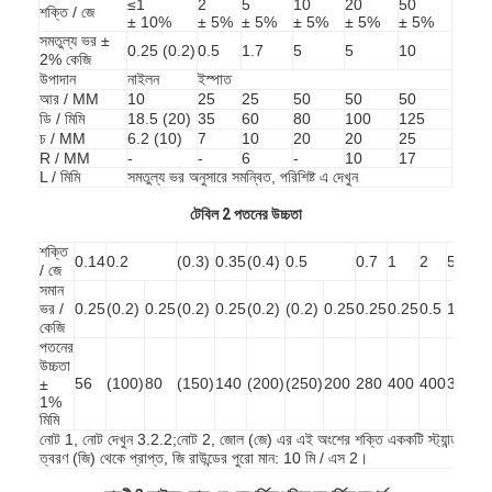
≤1
2
5
10
20
50
শক্তি / জে
ব্যাটারি পরীক্ষার সরঞ্জাম
± 10%
± 5%
± 5%
± 5%
± 5%
± 5%
সমতুল্য ভর ±
0.25 (0.2)
0.5
1.7
5
5
10
2% কেজি
বৈদ্যুতিক ল্যাবের জন্য পরীক্ষার সরঞ্জাম
উপাদান
নাইলন
ইস্পাত
আর / MM
10
25
25
50
50
50
লাইফ পরীক্ষক স্যুইচ করুন
ডি / মিমি
18.5 (20)
35
60
80
100
125
চ / MM
6.2 (10)
7
10
20
20
25
নেতৃত্বে পরীক্ষার সরঞ্জাম
R / MM
-
-
6
-
10
17
L / মিমি
সমতুল্য ভর অনুসারে সমন্বিত, পরিশিষ্ট এ দেখুন
জল ইনগ্রিজ টেস্টিং সরঞ্জাম
টেবিল 2 পতনের উচ্চতা
শক্তি
পরিবেশগত পরীক্ষা চেম্বার
0.14
0.2
(0.3)
0.35
(0.4)
0.5
0.7
1
2
5
1
/ জে
সমান
দাহ্যতা টেস্ট চেম্বার
ভর /
0.25
(0.2)
0.25
(0.2)
0.25
(0.2)
(0.2)
0.25
0.25
0.25
0.5
1.7
5
কেজি
পতনের
MCB পরীক্ষার যন্ত্র
উচ্চতা
56
(100)
80
(150)
140
(200)
(250)
200
280
400
400
300
2
±
মেডিকেল ডিভাইস টেস্টিং সরঞ্জাম
1%
মিমি
নোট 1, নোট দেখুন 3.2.2;নোট 2, জোল (জে) এর এই অংশের শক্তি এককটি স্ট্যান্ডার্ড মাধ্য
IEC 62368 পরীক্ষার সরঞ্জাম
ত্বরণ (জি) থেকে প্রাপ্ত, জি রাউন্ডের পুরো মান: 10 মি / এস 2।