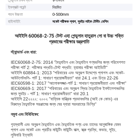
পেন্ডুলাম টিউব ব্যাস
9 এমএম
ইমপ্যাক্ট পয়েন্ট
নিয়মিত
পতন উচ্চতা
0-500mm
হাইলাইট:
,
সকেট পরীক্ষক প্লাগ
স্যুইচ লাইফ টেস্টিং মেশিন
আইইসি 60068-2-75 টেস্ট এহা পেন্ডুলাম হাতুয়াল লো বা উচ্চ শক্তি
প্রভাবের পরীক্ষার যন্ত্রপাতি
স্ট্যান্ডার্ড এবং ধারা:
IEC60068-2-75: 2014 "বৈদ্যুতিন এবং বৈদ্যুতিন পণ্যগুলির জন্য পরিবেশগত
পরীক্ষা পার্ট 2: পরীক্ষার পদ্ধতি-টেস্ট পদ্ধতি: হ্যামার পরীক্ষা আইডিটি"
আইইসি 60884-1: 2013 "পরিবারের এবং অনুরূপ উদ্দেশ্যে প্লাগস এবং সকেট-
আউটলেটগুলি- পার্ট 1: সাধারণ প্রয়োজনীয়তা" ধারা 24.1 এবং চিত্র 22-26
IEC60598-1: 2017 "আলোকসজ্জা-পার্ট 1: সাধারণ প্রয়োজনীয়তা এবং পরীক্ষা"
IEC60669-1: 2017 "পরিবারের এবং অনুরূপ স্থির বৈদ্যুতিক ইনস্টলেশনগুলির
জন্য স্যুইচ - পার্ট 1: সাধারণ প্রয়োজনীয়তা" ধারা 20.1
আইইসি 22২২২২: ২০০২ "বাহ্যিক যান্ত্রিক প্রভাবগুলির (আই কে কোড) এর
বিরুদ্ধে বৈদ্যুতিক সরঞ্জামের জন্য ঘের দ্বারা সরবরাহের ডিগ্রি"
নমুনা এবং বিধিনিষেধ:
গৃহস্থালী এবং অনুরূপ বৈদ্যুতিন এবং বৈদ্যুতিক পণ্য এবং তাদের আনুষাঙ্গিক যেমন
প্লাগ এবং সকেট এবং প্রাচীর মাউন্টিং মাউন্টিং বাক্স, স্ক্রু গ্রন্থি, কভার, সুইচ,
লুমিনারি ইত্যাদি