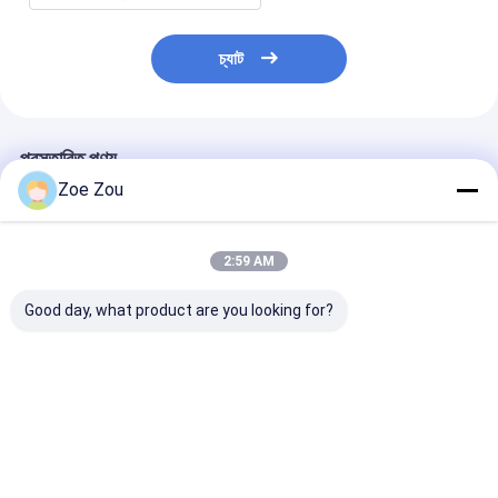
চ্যাট
প্রস্তাবিত পণ্য
Zoe Zou
2:59 AM
Good day, what product are you looking for?
আইইসি 60884-1 6-স্টেশন
আইইসি 60950-1 চিত্র
ইউএল ৬০৭৩-২০২১ ধ
সকেট তাপমাত্রা বৃদ্ধি পরীক্ষা
NAF.2 উইজ প্রোব জয়েন্ট
পিভি সংযোগকারী ধ্রুব
সরঞ্জাম হোম প্লাগ এবং সকেট
অ্যাক্সেসিবিলিটি টেস্ট প্রোব
টেস্টিং মেশিন
পরীক্ষা জন্য
কনফরম্যান্স টেস্টিং জন্য
ভালো দাম
ভালো দাম
ভালো দাম