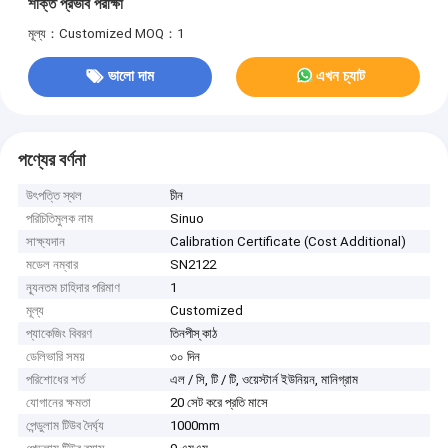
শক্তি প্রভাব পরীক্ষা
মূল্য：Customized
MOQ：1
ভালো দাম
এখন চ্যাট
পণ্যের বর্ণনা
উৎপত্তি স্থল
চীন
পরিচিতিমুলক নাম
Sinuo
সাক্ষ্যদান
Calibration Certificate (Cost Additional)
মডেল নম্বার
SN2122
ন্যূনতম চাহিদার পরিমাণ
1
মূল্য
Customized
প্যাকেজিং বিবরণ
তিনপীস্ কাঠ
ডেলিভারি সময়
৩০ দিন
পরিশোধের শর্ত
এল / সি, টি / টি, ওয়েস্টার্ন ইউনিয়ন, মানিগ্রাম
যোগানের ক্ষমতা
20 সেট করে প্রতি মাসে
পেন্ডুলাম টিউব দৈর্ঘ্য
1000mm