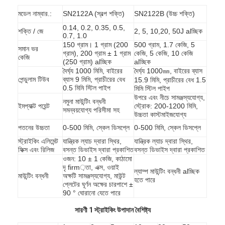
আমাদের সম্বন্ধে
মডেল নাম্বার.:
SN2122A (স্বল্প শক্তি)
SN2122B (উচ্চ শক্তি)
0.14, 0.2, 0.35, 0.5,
শক্তি / জে
কারখানা পরিদর্শন
2, 5, 10,20, 50J alচ্ছিক
0.7, 1.0
150 গ্রাম। 1 গ্রাম (200
500 গ্রাম, 1.7 কেজি, 5
সমান ভর
গ্রাম), 200 গ্রাম ± 1 গ্রাম
কেজি, 5 কেজি, 10 কেজি
গুণমান নিয়ন্ত্রণ
কেজি
(250 গ্রাম) alচ্ছিক
alচ্ছিক
দৈর্ঘ্য 1000 মিমি, বাইরের
দৈর্ঘ্য 1000㎜, বাইরের ব্যাস
আমাদের সাথে যোগাযোগ
পেন্ডুলাম টিউব
ব্যাস 9 মিমি, প্রাচীরের বেধ
15.9 মিমি, প্রাচীরের বেধ 1.5
0.5 মিমি স্টিল পাইপ
মিমি স্টিল পাইপ
উপরে এবং নীচে সামঞ্জস্যযোগ্য,
খবর
নমুনা মাউন্টিং বন্ধনী
ইমপ্যাক্ট পয়েন্ট
স্ট্রোক: 200-1200 মিমি,
সমন্বয়যোগ্য পরিসীমা সহ
উচ্চতা কাস্টমাইজযোগ্য
ব্লগ
পতনের উচ্চতা
0-500 মিমি, স্কেল ডিসপ্লে
0-500 মিমি, স্কেল ডিসপ্লে
স্ট্রাইকিং এলিমেন্ট
যান্ত্রিক ল্যাচ দ্বারা স্থির,
যান্ত্রিক ল্যাচ দ্বারা স্থির,
ফিক্স এবং রিলিজ
বসন্ত ডিভাইস দ্বারা প্রকাশিত
বসন্ত ডিভাইস দ্বারা প্রকাশিত
ওজন: 10 ± 1 কেজি, কাঠামো
বৈদ্যুতিক সরঞ্জাম পরীক্ষার সরঞ্জাম
দৃ firm়তা, এক্স, ওয়াই
ল্যাম্প মাউন্টিং বন্ধনী alচ্ছিক
মাউন্টিং বন্ধনী
অক্ষটি সামঞ্জস্যযোগ্য, মাউন্ট
হতে পারে
প্লেটের ঘূর্ণন অক্ষের চারপাশে ±
শক্তি দক্ষতা ল্যাব
90 ° ঘোরানো যেতে পারে
যানবাহন পরীক্ষার সরঞ্জাম
সারণী 1 স্ট্রাইকিং উপাদান বৈশিষ্ট্য