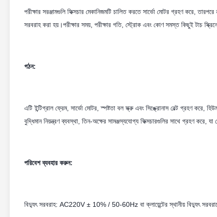
পরীক্ষার সরঞ্জামগুলি ফিক্সচার মেকানিজমটি চালিত করতে সার্ভো মোটর গ্রহণ করে, তারপরে
সরবরাহ করা হয়।পরীক্ষার সময়, পরীক্ষার গতি, স্ট্রোক এবং কোণ সমস্ত কিছুই টাচ স্ক্রি
গঠন:
এটি ইন্টিগ্রাল ফ্রেম, সার্ভো মোটর, স্পষ্টতা বল স্ক্রু এবং সিঙ্ক্রোনাস বেল্ট গ্রহণ কর
বুদ্ধিমান নিয়ন্ত্রণ ব্যবস্থা, তিন-অক্ষের সামঞ্জস্যযোগ্য ফিক্সচারগুলির সাথে গ্রহণ কর
পরিবেশ ব্যবহার করুন:
বিদ্যুৎ সরবরাহ: AC220V ± 10% / 50-60Hz বা ক্লায়েন্টের স্থানীয় বিদ্যুৎ সরবরাহ