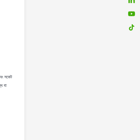
এবং সকেট
্ধ বা