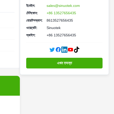
ইমেইল:
sales@sinuotek.com
টেলিফোন:
+86 13527656435
হোয়াটসঅ্যাপ:
8613527656435
ওয়েচ্যাট:
Sinuotek
স্কাইপ:
+86 13527656435
এখন তদন্ত