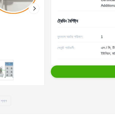
Additiona
ট্রেডিং বৈশিষ্ট্য
ন্যূনতম অর্ডার পরিমাণ:
1
পেমেন্ট শর্তাবলী:
এল / সি, টি /
ইউনিয়ন, মা
 প্লাগ