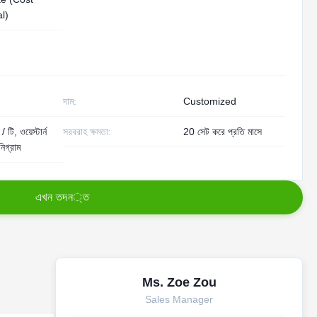
l)
দাম:
Customized
 টি, ওয়েস্টার্ন
সরবরাহ ক্ষমতা:
20 সেট করে প্রতি মাসে
নিগ্রাম
এ
খ
ন
ত
দ
ন
্
ত
Ms. Zoe Zou
Sales Manager