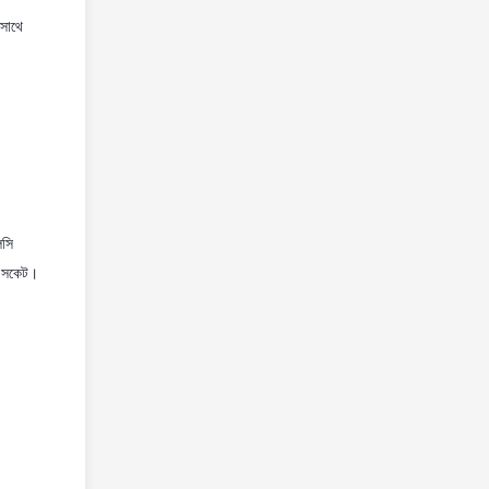
 সাথে
লসি
বং সকেট।