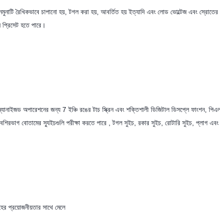
 নমুনাটি রৈখিকভাবে চাপানো হয়, টগল করা হয়, আবর্তিত হয় ইত্যাদি এবং লোড ভোল্টেজ এবং স্রোতের
নে প্রিসেট হতে পারে।
ে, হিউম্যানাইজড অপারেশনের জন্য 7 ইঞ্চি রঙের টাচ স্ক্রিন এবং শক্তিশালী ডিজিটাল ডিসপ্লে ফাংশন, পিএ
ে, যা বেশিরভাগ বোতামের স্যুইচগুলি পরীক্ষা করতে পারে , টগল সুইচ, রকার সুইচ, রোটারি সুইচ, প্লাগ এ
ের প্রয়োজনীয়তার সাথে মেলে