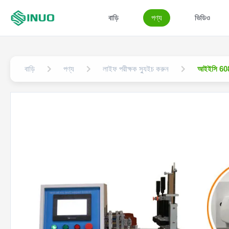
বাড়ি
পণ্য
ভিডিও
বাড়ি
পণ্য
লাইফ পরীক্ষক স্যুইচ করুন
আইইসি 60884