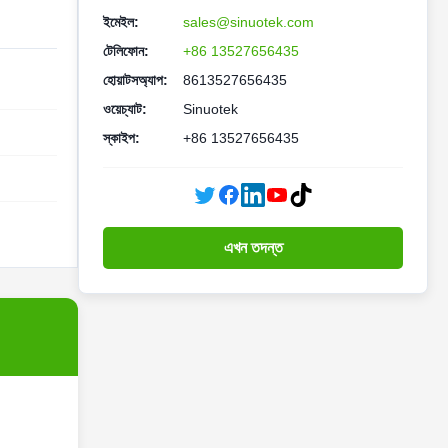
ইমেইল:
sales@sinuotek.com
টেলিফোন:
+86 13527656435
হোয়াটসঅ্যাপ:
8613527656435
ওয়েচ্যাট:
Sinuotek
স্কাইপ:
+86 13527656435
এখন তদন্ত