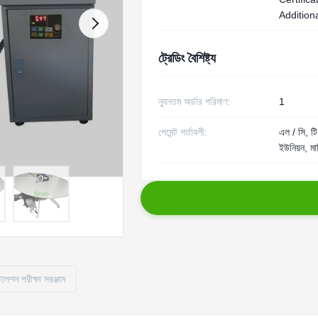
Additiona
ট্রেডিং বৈশিষ্ট্য
ন্যূনতম অর্ডার পরিমাণ:
1
পেমেন্ট শর্তাবলী:
এল / সি, টি /
ইউনিয়ন, মা
টলেশন পরীক্ষা সরঞ্জাম