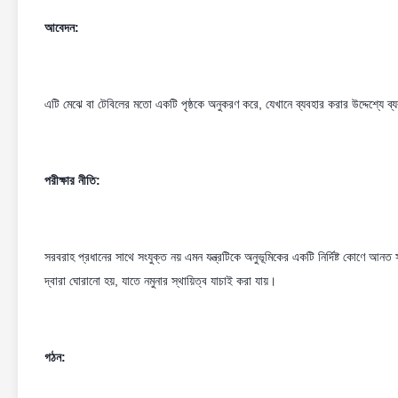
আবেদন:
এটি মেঝে বা টেবিলের মতো একটি পৃষ্ঠকে অনুকরণ করে, যেখানে ব্যবহার করার উদ্দেশ্যে ব্যব
পরীক্ষার নীতি:
সরবরাহ প্রধানের সাথে সংযুক্ত নয় এমন যন্ত্রটিকে অনুভূমিকের একটি নির্দিষ্ট কোণে আন
দ্বারা ঘোরানো হয়, যাতে নমুনার স্থায়িত্ব যাচাই করা যায়।
গঠন: