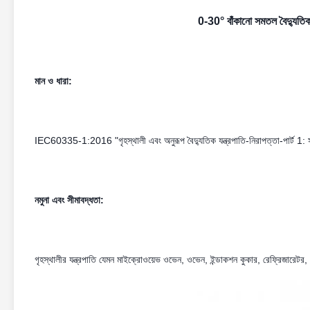
0-30° বাঁকানো সমতল বৈদ্যুতিক যন
মান ও ধারা:
IEC60335-1:2016 "গৃহস্থালী এবং অনুরূপ বৈদ্যুতিক যন্ত্রপাতি-নিরাপত্তা-পার্ট 1: স
নমুনা এবং সীমাবদ্ধতা:
গৃহস্থালীর যন্ত্রপাতি যেমন মাইক্রোওয়েভ ওভেন, ওভেন, ইন্ডাকশন কুকার, রেফ্রিজারেটর, 