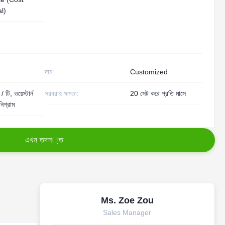
l)
দাম:
Customized
 টি, ওয়েস্টার্ন
সরবরাহ ক্ষমতা:
20 সেট করে প্রতি মাসে
নিগ্রাম
এ
খ
ন
ত
দ
ন
্
ত
Ms. Zoe Zou
Sales Manager