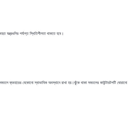
হৃত যন্ত্রগুলির পর্যাপ্ত স্থিতিশীলতা থাকতে হবে।
ত সমতলে ব্যবহারের যেকোনো স্বাভাবিক অবস্থানে রাখা হয়।ঝুঁকে থাকা সমতলের কাউন্টারটপটি ঘোরানো প