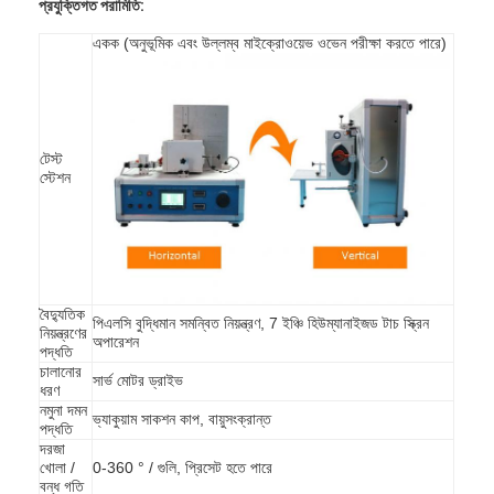
প্রযুক্তিগত পরামিতি:
আমাদের সম্বন্ধে
একক (অনুভূমিক এবং উল্লম্ব মাইক্রোওয়েভ ওভেন পরীক্ষা করতে পারে)
কারখানা পরিদর্শন
গুণমান নিয়ন্ত্রণ
টেস্ট
আমাদের সাথে যোগাযোগ
স্টেশন
খবর
ব্লগ
বৈদ্যুতিক
পিএলসি বুদ্ধিমান সমন্বিত নিয়ন্ত্রণ, 7 ইঞ্চি হিউম্যানাইজড টাচ স্ক্রিন
নিয়ন্ত্রণের
অপারেশন
পদ্ধতি
বৈদ্যুতিক সরঞ্জাম পরীক্ষার সরঞ্জাম
চালানোর
সার্ভ মোটর ড্রাইভ
ধরণ
শক্তি দক্ষতা ল্যাব
নমুনা দমন
ভ্যাকুয়াম সাকশন কাপ, বায়ুসংক্রান্ত
পদ্ধতি
দরজা
যানবাহন পরীক্ষার সরঞ্জাম
খোলা /
0-360 ° / গুলি, প্রিসেট হতে পারে
বন্ধ গতি