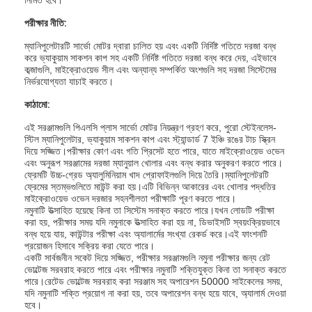
পরীক্ষার নীতি:
ম্যানিপুলেটারটি সার্ভো মোটর দ্বারা চালিত হয় এবং একটি নির্দিষ্ট গতিতে দরজা বন্ধ
করে ভ্যাকুয়াম সাকশন কাপ সহ একটি নির্দিষ্ট গতিতে দরজা বন্ধ করে দেয়, এইভাবে
কব্জাগুলি, মাইক্রোওয়েভ সীল এবং অন্যান্য সম্পর্কিত অংশগুলি সহ দরজা সিস্টেমের
নির্ভরযোগ্যতা যাচাই করতে।
কাঠামো:
এই সরঞ্জামগুলি পিএলসি প্লাস সার্ভো মোটর নিয়ন্ত্রণ গ্রহণ করে, পুরো স্টেইনলেস-
স্টিল ম্যানিপুলেটার, ভ্যাকুয়াম সাকশন কাপ এবং স্ট্যান্ডার্ড 7 ইঞ্চি রঙের টাচ স্ক্রিন
দিয়ে সজ্জিত।পরীক্ষার কোণ এবং গতি প্রিসেট হতে পারে, যাতে মাইক্রোওয়েভ ওভেন
এবং অনুরূপ সরঞ্জামের দরজা ম্যানুয়াল খোলার এবং বন্ধ করার অনুকরণ করতে পারে।
ফ্রেমটি উচ্চ-গ্রেড অ্যালুমিনিয়াম খাদ প্রোফাইলগুলি দিয়ে তৈরি।ম্যানিপুলেটরটি
ফ্রেমের স্তম্ভগুলিতে মাউন্ট করা হয়।এটি বিভিন্ন আকারের এবং খোলার পদ্ধতির
মাইক্রোওয়েভ ওভেন দরজার সহনশীলতা পরীক্ষাটি পূরণ করতে পারে।
নমুনাটি উত্সাহিত হয়েছে কিনা তা সিস্টেম সনাক্ত করতে পারে।যখন লোডটি পরীক্ষা
করা হয়, পরীক্ষার সময় যদি নমুনাকে উত্সাহিত করা হয় না, ডিভাইসটি স্বয়ংক্রিয়ভাবে
বন্ধ হয়ে যায়, কাউন্টার পরীক্ষা এবং অ্যালার্মের সংখ্যা রেকর্ড করে।এই ফাংশনটি
প্রয়োজন হিসাবে সক্রিয় করা যেতে পারে।
একটি সার্বজনীন সকেট দিয়ে সজ্জিত, পরীক্ষার সরঞ্জামগুলি নমুনা পরীক্ষার জন্য রেট
ভোল্টেজ সরবরাহ করতে পারে এবং পরীক্ষার নমুনাটি শক্তিযুক্ত কিনা তা সনাক্ত করতে
পারে।রেটেড ভোল্টেজ সরবরাহ করা সরঞ্জাম সহ অপারেশন 50000 সাইকেলের সময়,
যদি নমুনাটি শক্তি প্রয়োগ না করা হয়, তবে অপারেশন বন্ধ হয়ে যাবে, অ্যালার্ম দেওয়া
হবে।