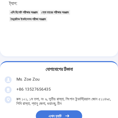
ট্যাগ:
এসি হিপোট পরীক্ষার সরঞ্জাম
গ্লো তারের পরীক্ষার সরঞ্জাম
বৈদ্যুতিক ইনস্টলেশন পরীক্ষা সরঞ্জাম
যোগাযোগের ঠিকানা
Ms. Zoe Zou
+86 13527656435
রুম ১০১, ১ম তলা, নং ৬, তৃতীয় রাস্তা, পিংশান ইন্ডাস্ট্রিয়াল জোন ৫১১৪৯৫,
শিবি রাস্তা, প্যানু জেলা, গুয়াংজু, চীন
এখন চ্যাট