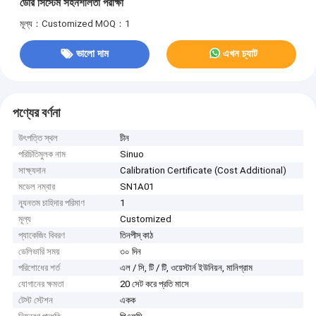
ডোর সিস্টেম সহনশীলতা পরীক্ষা
মূল্য：Customized
MOQ：1
ভালো দাম
এখন চ্যাট
পণ্যের বর্ণনা
উৎপত্তি স্থল
চীন
পরিচিতিমুলক নাম
Sinuo
সাক্ষ্যদান
Calibration Certificate (Cost Additional)
মডেল নম্বার
SN1A01
ন্যূনতম চাহিদার পরিমাণ
1
মূল্য
Customized
প্যাকেজিং বিবরণ
তিনপীস্ কাঠ
ডেলিভারি সময়
৩০ দিন
পরিশোধের শর্ত
এল / সি, টি / টি, ওয়েস্টার্ন ইউনিয়ন, মানিগ্রাম
যোগানের ক্ষমতা
20 সেট করে প্রতি মাসে
টেস্ট স্টেশন
একক