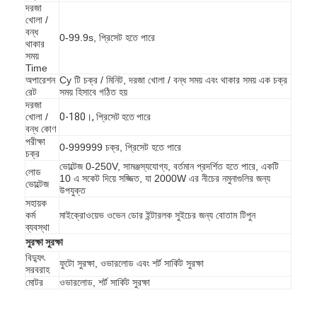
দরজা
ব্যাটারি পরীক্ষার সরঞ্জাম
খোলা /
বন্ধ
0-99.9s, প্রিসেট হতে পারে
বৈদ্যুতিক ল্যাবের জন্য পরীক্ষার সরঞ্জাম
থাকার
সময়
Time
লাইফ পরীক্ষক স্যুইচ করুন
অপারেশন
Cy টি চক্র / মিনিট, দরজা খোলা / বন্ধ সময় এবং থাকার সময় এক চক্র
রেট
সময় হিসাবে গঠিত হয়
নেতৃত্বে পরীক্ষার সরঞ্জাম
দরজা
খোলা /
0-180।, প্রিসেট হতে পারে
বন্ধ কোণ
জল ইনগ্রিজ টেস্টিং সরঞ্জাম
পরীক্ষা
0-999999 চক্র, প্রিসেট হতে পারে
চক্র
পরিবেশগত পরীক্ষা চেম্বার
ভোল্টেজ 0-250V, সামঞ্জস্যযোগ্য, বর্তমান প্রদর্শিত হতে পারে, একটি
লোড
10 ​​এ সকেট দিয়ে সজ্জিত, যা 2000W এর নীচের নমুনাগুলির জন্য
ভোল্টেজ
উপযুক্ত
দাহ্যতা টেস্ট চেম্বার
সহায়ক
কর্ম
মাইক্রোওয়েভ ওভেন ডোর ইন্টারলক সুইচের জন্য বোতাম টিপুন
MCB পরীক্ষার যন্ত্র
ব্যবস্থা
সুরক্ষা সুরক্ষা
বিদ্যুৎ
মেডিকেল ডিভাইস টেস্টিং সরঞ্জাম
ফুটো সুরক্ষা, ওভারলোড এবং শর্ট সার্কিট সুরক্ষা
সরবরাহ
মোটর
ওভারলোড, শর্ট সার্কিট সুরক্ষা
IEC 62368 পরীক্ষার সরঞ্জাম