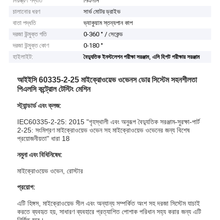
নিয়ন্ত্রণ পদ্ধতি
পিএলসি
চালানোর ধরণ
সার্ভ মোটর ড্রাইভ
বাতা পদ্ধতি
ভ্যাকুয়াম স্তন্যপান কাপ
দরজা উন্মুক্ত গতি
0-360 ° / সেকেন্ড
দরজা উন্মুক্ত কোণ
0-180 °
হাইলাইট:
,
বৈদ্যুতিক ইনস্টলেশন পরীক্ষা সরঞ্জাম
এসি হিপট পরীক্ষার সরঞ্জাম
আইইসি 60335-2-25 মাইক্রোওয়েভ ওভেনস ডোর সিস্টেম সহনশীলতা
পিএলসি কন্ট্রোল টেস্টিং মেশিন
স্ট্যান্ডার্ড এবং ক্লজ:
IEC60335-2-25: 2015 "গৃহস্থালী এবং অনুরূপ বৈদ্যুতিক সরঞ্জাম-সুরক্ষা-পার্ট
2-25: সংমিশ্রণ মাইক্রোওয়েভ ওভেন সহ মাইক্রোওয়েভ ওভেনের জন্য বিশেষ
প্রয়োজনীয়তা" ধারা 18
নমুনা এবং বিধিনিষেধ:
মাইক্রোওয়েভ ওভেন, রোস্টার
প্রয়োগ:
এটি হিঙ্গস, মাইক্রোওয়েভ সীল এবং অন্যান্য সম্পর্কিত অংশ সহ দরজা সিস্টেম যাচাই
করতে ব্যবহৃত হয়, সাধারণ ব্যবহারে প্রত্যাশিত পোশাক পরিধান সহ্য করার জন্য এটি
নির্মিত হবে।